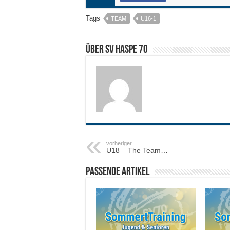
Tags
TEAM
U16-1
Über SV HASPE 70
vorheriger
U18 – The Team…
Passende Artikel