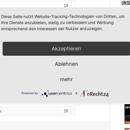
Uns
14
n
14
Diese Seite nutzt Website-Tracking-Technologien von Dritten, um
ihre Dienste anzubieten, stetig zu verbessern und Werbung
rock
14
Das 
entsprechend den Interessen der Nutzer anzuzeigen.
14
s
13
Akzeptieren
14
Ablehnen
15
15
mehr
a
15
ki
14
Powered by
&
h
15
e
15