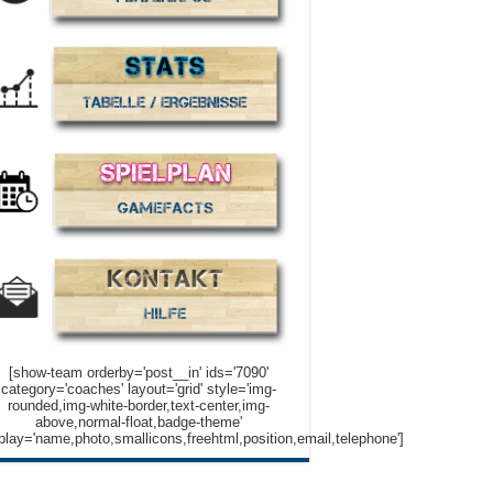
[show-team orderby='post__in' ids='7090'
category='coaches' layout='grid' style='img-
rounded,img-white-border,text-center,img-
above,normal-float,badge-theme'
play='name,photo,smallicons,freehtml,position,email,telephone']