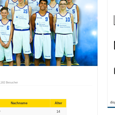
,182 Besucher
dis
Nachname
Alter
r
14