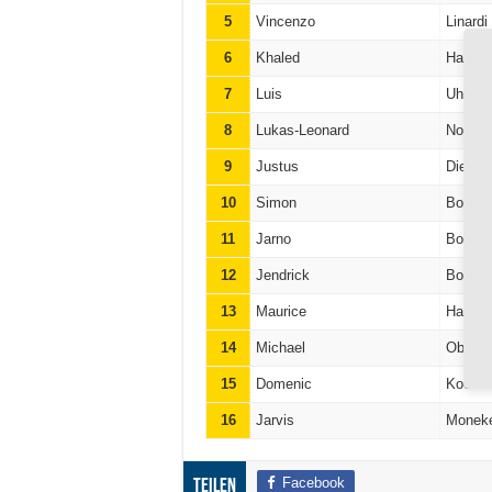
5
Vincenzo
Linardi
6
Khaled
Hassa
7
Luis
Uhlenb
8
Lukas-Leonard
Nowak
9
Justus
Dierke
10
Simon
Boenig
11
Jarno
Bolte
12
Jendrick
Bolte
13
Maurice
Hanus
14
Michael
Obrebs
15
Domenic
Koelsc
16
Jarvis
Monek
Facebook
Teilen