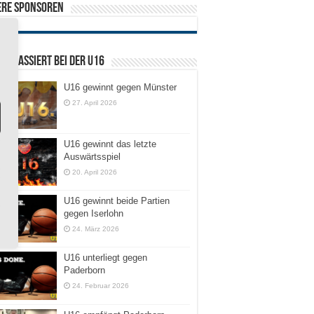
ere Sponsoren
ist passiert bei der U16
U16 gewinnt gegen Münster
27. April 2026
U16 gewinnt das letzte
Auswärtsspiel
20. April 2026
U16 gewinnt beide Partien
gegen Iserlohn
24. März 2026
U16 unterliegt gegen
Paderborn
24. Februar 2026