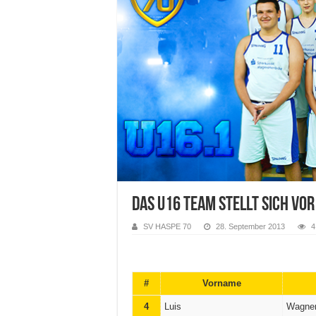
Das U16 Team stellt sich vor
SV HASPE 70
28. September 2013
4
#
Vorname
4
Luis
Wagne