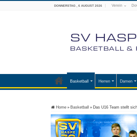
Verein
Do
DONNERSTAG , 6 AUGUST 2026
Basketball
Herren
Damen
Home
»
Basketball
»
Das U16 Team stellt sich