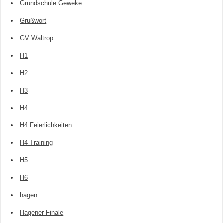
Grundschule Geweke
Grußwort
GV Waltrop
H1
H2
H3
H4
H4 Feierlichkeiten
H4-Training
H5
H6
hagen
Hagener Finale