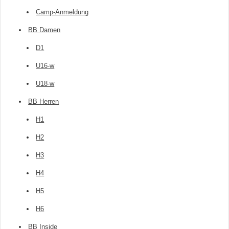
Camp-Anmeldung
BB Damen
D1
U16-w
U18-w
BB Herren
H1
H2
H3
H4
H5
H6
BB Inside