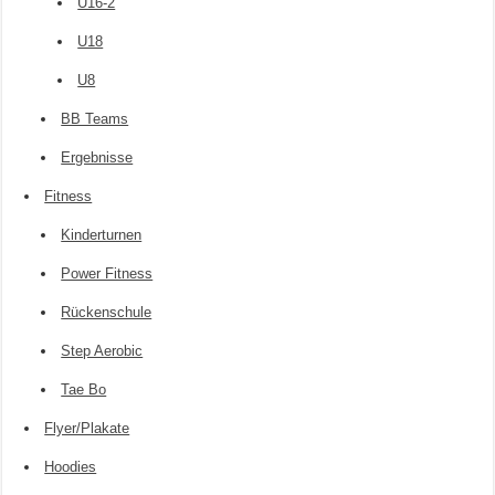
U16-2
U18
U8
BB Teams
Ergebnisse
Fitness
Kinderturnen
Power Fitness
Rückenschule
Step Aerobic
Tae Bo
Flyer/Plakate
Hoodies