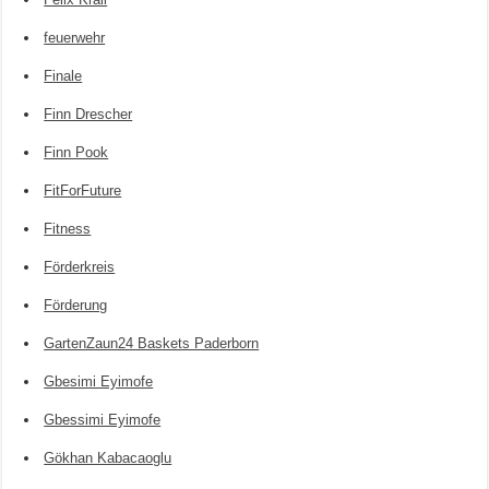
feuerwehr
Finale
Finn Drescher
Finn Pook
FitForFuture
Fitness
Förderkreis
Förderung
GartenZaun24 Baskets Paderborn
Gbesimi Eyimofe
Gbessimi Eyimofe
Gökhan Kabacaoglu