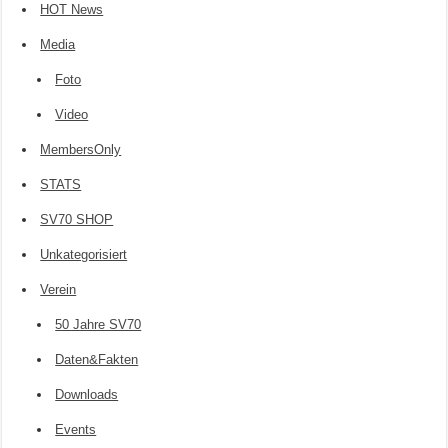
HOT News
Media
Foto
Video
MembersOnly
STATS
SV70 SHOP
Unkategorisiert
Verein
50 Jahre SV70
Daten&Fakten
Downloads
Events