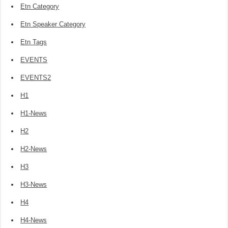
Etn Category
Etn Speaker Category
Etn Tags
EVENTS
EVENTS2
H1
H1-News
H2
H2-News
H3
H3-News
H4
H4-News