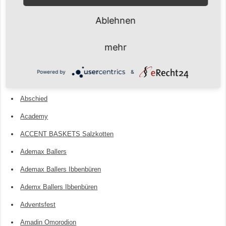
3X3
Ablehnen
3X3-NRW-Tour
mehr
4. Mannschaft
Aaron Liebermann
Powered by
&
Abgänge
Abschied
Academy
ACCENT BASKETS Salzkotten
Ademax Ballers
Ademax Ballers Ibbenbüren
Ademx Ballers Ibbenbüren
Adventsfest
Amadin Omorodion