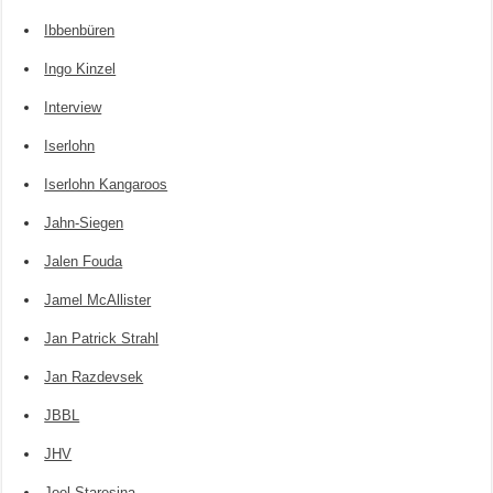
Ibbenbüren
Ingo Kinzel
Interview
Iserlohn
Iserlohn Kangaroos
Jahn-Siegen
Jalen Fouda
Jamel McAllister
Jan Patrick Strahl
Jan Razdevsek
JBBL
JHV
Joel Staresina