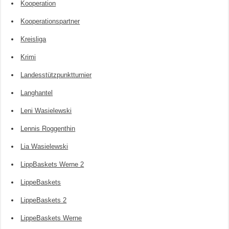
Kooperation
Kooperationspartner
Kreisliga
Krimi
Landesstützpunktturnier
Langhantel
Leni Wasielewski
Lennis Roggenthin
Lia Wasielewski
LippBaskets Werne 2
LippeBaskets
LippeBaskets 2
LippeBaskets Werne