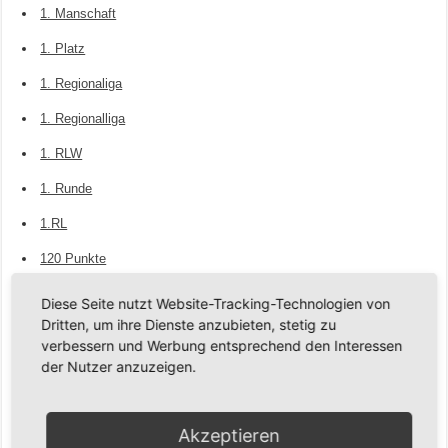
1. Manschaft
1. Platz
1. Regionaliga
1. Regionalliga
1. RLW
1. Runde
1.RL
120 Punkte
2. Mannschaft
Diese Seite nutzt Website-Tracking-Technologien von
Dritten, um ihre Dienste anzubieten, stetig zu
2. Mansnchaft
verbessern und Werbung entsprechend den Interessen
2023-2024
der Nutzer anzuzeigen.
29. Hasper Adventsfest
Akzeptieren
3. Platz