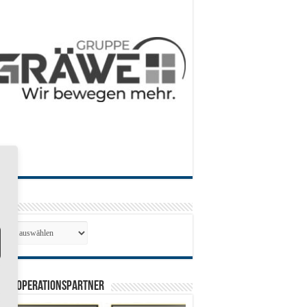
hiv
hiv
0 Kooperationspartner