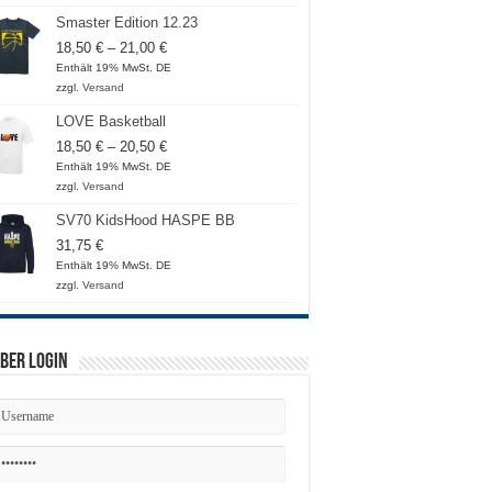
Smaster Edition 12.23
Preisspanne:
18,50
€
–
21,00
€
18,50 €
Enthält 19% MwSt. DE
bis
zzgl.
Versand
21,00 €
LOVE Basketball
Preisspanne:
18,50
€
–
20,50
€
18,50 €
Enthält 19% MwSt. DE
bis
zzgl.
Versand
20,50 €
SV70 KidsHood HASPE BB
31,75
€
Enthält 19% MwSt. DE
zzgl.
Versand
ber Login