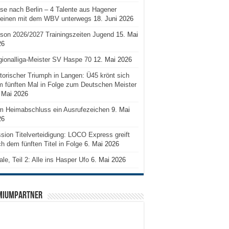
se nach Berlin – 4 Talente aus Hagener
reinen mit dem WBV unterwegs
18. Juni 2026
son 2026/2027 Trainingszeiten Jugend
15. Mai
26
ionalliga-Meister SV Haspe 70
12. Mai 2026
torischer Triumph in Langen: Ü45 krönt sich
 fünften Mal in Folge zum Deutschen Meister
 Mai 2026
m Heimabschluss ein Ausrufezeichen
9. Mai
26
sion Titelverteidigung: LOCO Express greift
h dem fünften Titel in Folge
6. Mai 2026
ale, Teil 2: Alle ins Hasper Ufo
6. Mai 2026
MIUMPARTNER