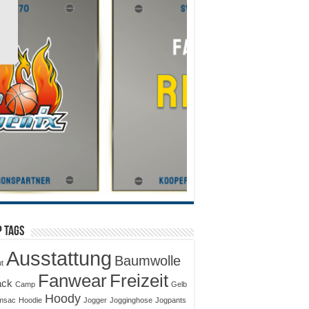
 Tags
Ausstattung
Baumwolle
ut
Fanwear
Freizeit
ack
Camp
Gelb
Hoody
msac
Hoodie
Jogger
Jogginghose
Jogpants