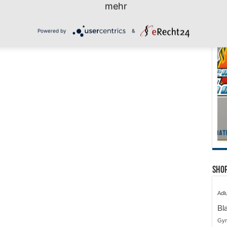
mehr
Powered by
&
Shop
Adl
Bl
Gy