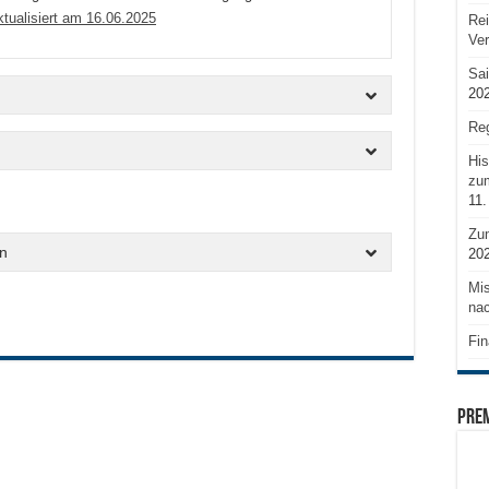
lisiert am 16.06.2025
Rei
Ve
Sai
20
Reg
His
zum
11.
Zu
n
20
Mis
nac
Fin
PRE