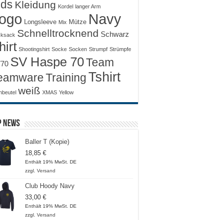
ids
Kleidung
Kordel
langer Arm
ogo
Navy
Longsleeve
Mütze
Mix
Schnelltrocknend
Schwarz
ksack
hirt
Shootingshirt
Socke
Socken
Strumpf
Strümpfe
SV Haspe 70
Team
70
Tshirt
Training
eamware
weiß
nbeutel
XMAS
Yellow
p News
Baller T (Kopie)
18,85
€
Enthält 19% MwSt. DE
zzgl.
Versand
Club Hoody Navy
33,00
€
Enthält 19% MwSt. DE
zzgl.
Versand