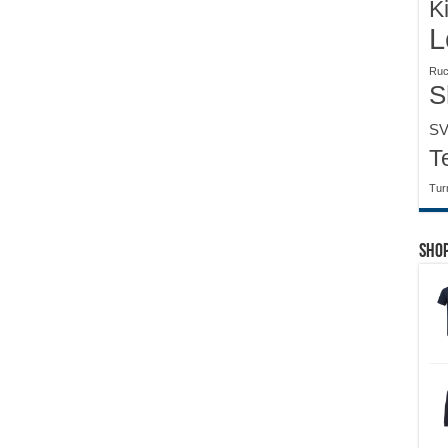
K
L
Ruc
S
SV
T
Tur
Sho