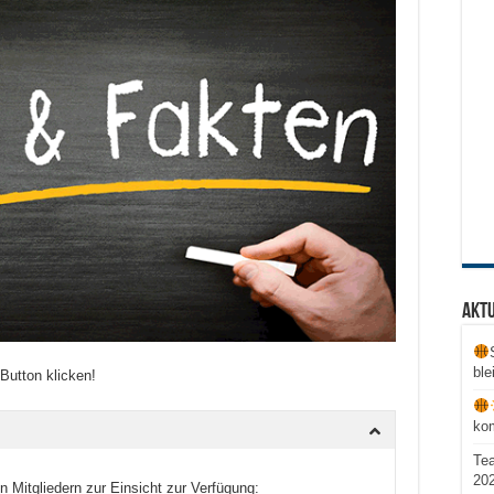
Aktu
ble
Button klicken!
ko
Te
20
n Mitgliedern zur Einsicht zur Verfügung: