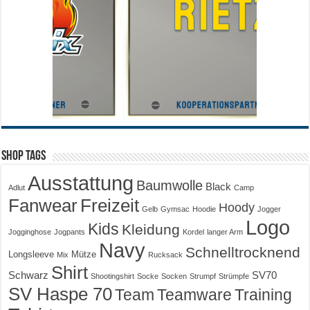
Shop Tags
Ausstattung
Baumwolle
Black
Adlut
Camp
Fanwear
Freizeit
Hoody
Gelb
Gymsac
Hoodie
Jogger
Logo
Kids
Kleidung
Jogginghose
Jogpants
Kordel
langer Arm
Navy
Schnelltrocknend
Longsleeve
Mütze
Mix
Rucksack
Shirt
Schwarz
SV70
Shootingshirt
Socke
Socken
Strumpf
Strümpfe
SV Haspe 70
Training
Team
Teamware