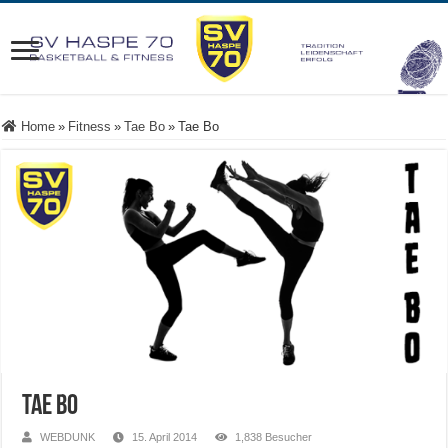
Home
»
Fitness
»
Tae Bo
»
Tae Bo
Tae Bo
WEBDUNK
15. April 2014
1,838 Besucher