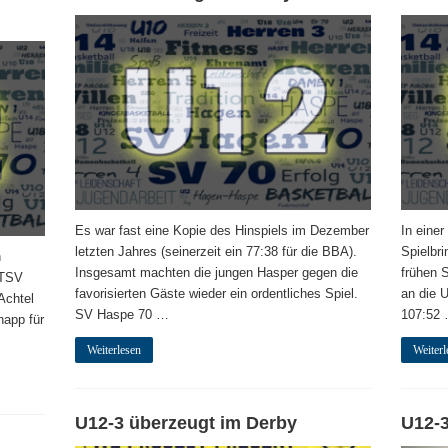
Es war fast eine Kopie des Hinspiels im Dezember
In einer
letzten Jahres (seinerzeit ein 77:38 für die BBA).
Spielbr
h
Insgesamt machten die jungen Hasper gegen die
frühen 
 TSV
favorisierten Gäste wieder ein ordentliches Spiel.
an die 
Achtel
SV Haspe 70 …
107:52
napp für
Weiterlesen
Weiterl
U12-3 überzeugt im Derby
U12-3