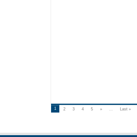
1
2
3
4
5
»
...
Last »