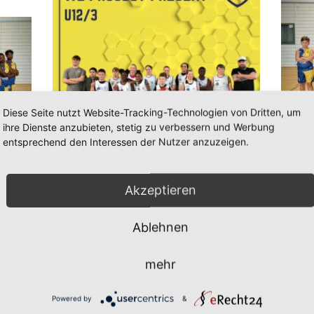
Diese Seite nutzt Website-Tracking-Technologien von Dritten, um
ihre Dienste anzubieten, stetig zu verbessern und Werbung
entsprechend den Interessen der Nutzer anzuzeigen.
Die U12-3 gewinnt das Heimspiel gegen BBA
TSV Hag
Hagen 4 am Ende deutlich und nimmt damit
Start de
morgen
erfolgreich Revanche für das Hinspiel, welches im
Auswärt
 aus
Akzeptieren
November letzten Jahres noch mit 8 Punkten
Hagen 1
.
Vorsprung an die Gäste …
41:62
Weiterl
Ablehnen
Weiterlesen
mehr
U12-3
Eine weitere Steigerung der U12-3
Powered by
&