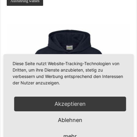
Ausführung wählen
Produkt
weist
mehrere
Varianten
auf.
Die
Optionen
können
auf
der
Produktseite
gewählt
werden
Diese Seite nutzt Website-Tracking-Technologien von
Dritten, um ihre Dienste anzubieten, stetig zu
verbessern und Werbung entsprechend den Interessen
der Nutzer anzuzeigen.
Akzeptieren
Ablehnen
mehr