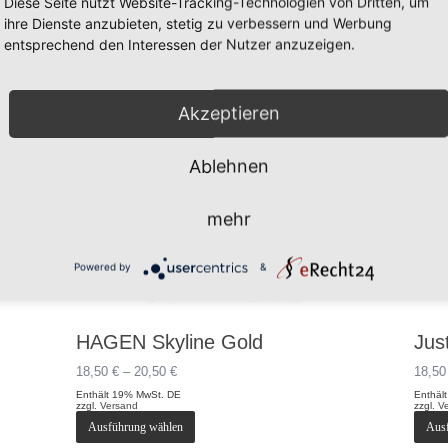
Diese Seite nutzt Website-Tracking-Technologien von Dritten, um
ihre Dienste anzubieten, stetig zu verbessern und Werbung
entsprechend den Interessen der Nutzer anzuzeigen.
Akzeptieren
Ablehnen
mehr
Powered by
&
HAGEN Skyline Gold
Jus
Preisspanne:
18,50
€
–
20,50
€
18,5
18,50 €
Enthält 19% MwSt. DE
Enthäl
bis
zzgl.
Versand
zzgl.
V
20,50 €
Dieses
Ausführung wählen
Aus
Produkt
weist