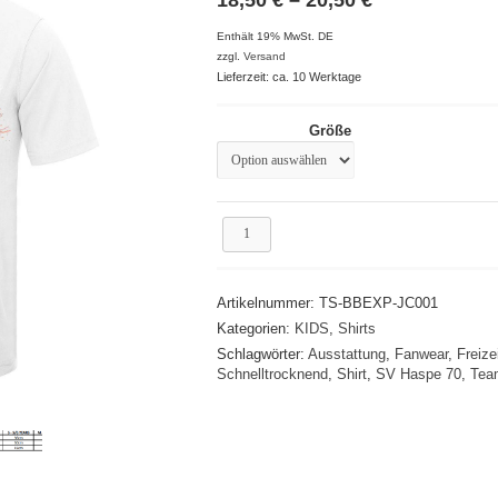
18,50 €
bis
Enthält 19% MwSt. DE
20,50 €
zzgl.
Versand
Lieferzeit: ca. 10 Werktage
Größe
BB
EXPLOIT
Menge
Artikelnummer:
TS-BBEXP-JC001
Kategorien:
KIDS
,
Shirts
Schlagwörter:
Ausstattung
,
Fanwear
,
Freize
Schnelltrocknend
,
Shirt
,
SV Haspe 70
,
Tea