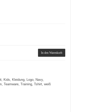
In den Warenkorb
it
,
Kids
,
Kleidung
,
Logo
,
Navy
,
m
,
Teamware
,
Training
,
Tshirt
,
weiß