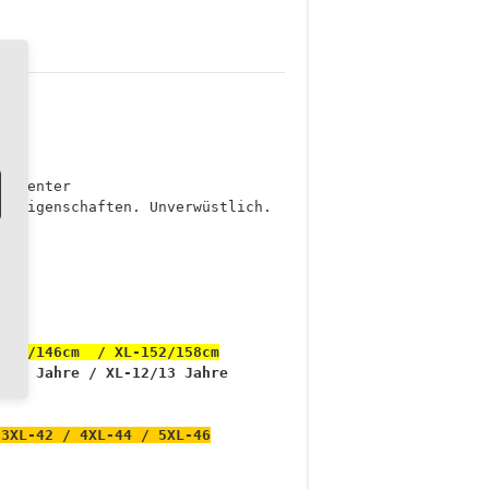
nhärenter
en Eigenschaften. Unverwüstlich.
-134/146cm / XL-152/158cm
9/11 Jahre / XL-12/13 Jahre
 3XL-42 / 4XL-44 / 5XL-46