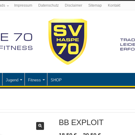
ads
Impressum
Datenschutz
Disclaimer
Sitemap
Kontakt
Jugend
Fitness
SHOP
BB EXPLOIT
Preisspanne:
18,50
€
–
20,50
€