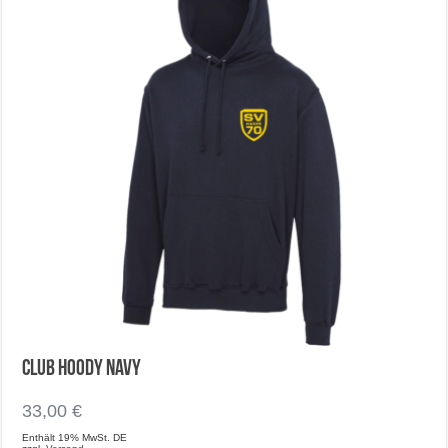
der
Produktseite
gewählt
werden
Club Hoody Navy
33,00
€
Enthält 19% MwSt. DE