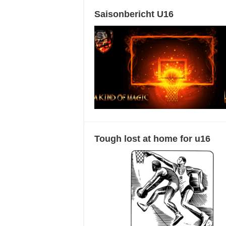
Saisonbericht U16
Tough lost at home for u16