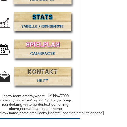
[show-team orderby='post__in' ids='7090'
category='coaches' layout='grid' style='img-
rounded,img-white-border,text-center,img-
above,normal-float,badge-theme'
play='name,photo,smallicons,freehtml,position,email,telephone']