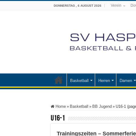
Verein
Do
DONNERSTAG , 6 AUGUST 2026
Basketball
Herren
Damen
Home
»
Basketball
»
BB Jugend
»
U16-1 (pag
U16-1
Trainingszeiten – Sommerferi