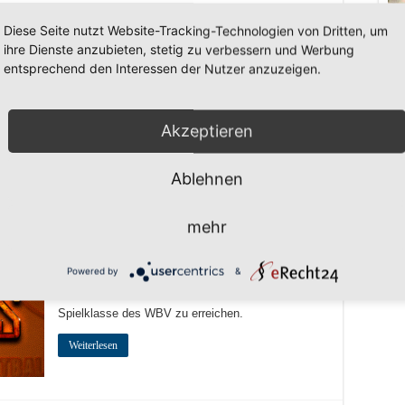
Am Sonntag steht der erste Härtetest für die neue
Diese Seite nutzt Website-Tracking-Technologien von Dritten, um
U16-1 an. Es geht zur Qualli nach Köln. Dort wird
ihre Dienste anzubieten, stetig zu verbessern und Werbung
man zwei Spiele bestreiten und um die
entsprechend den Interessen der Nutzer anzuzeigen.
Regionalliga spielen. Vorallem aber dient dies als
…
Weiterlesen
Akzeptieren
Ablehnen
r Jugend
mehr
Sowohl die u16 als auch die u18 der
Nachwuchsbasketballer bestreiten Anfang Juni die
Powered by
&
Qualifikationsrunden für die Jugendregionalliga und
werden alles daran setzen um die höchste
Spielklasse des WBV zu erreichen.
Weiterlesen