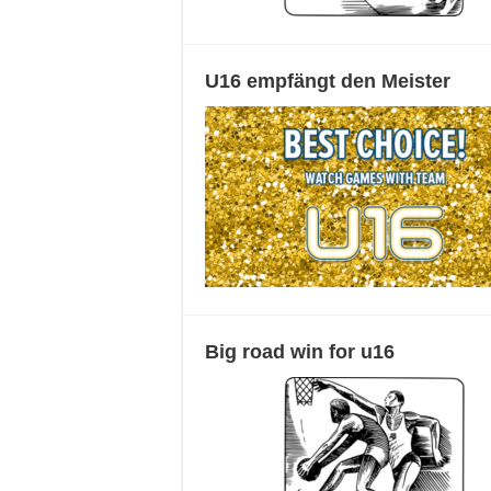
U16 empfängt den Meister
Big road win for u16