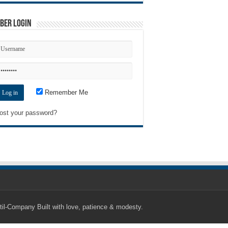
ber Login
Remember Me
ost your password?
til-Company
Built with love, patience & modesty.