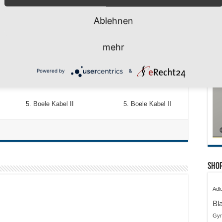
Ablehnen
en 2. Boele Kabel I 2. Boele Kabel I
mehr
pe 70 3. SV Haspe 70 3. SV Haspe 70
Powered by
&
en w 4. Noma Iserlohn 4. Phoenix Hagen
tsee 5. Boele Kabel II 5. Boele Kabel II
Shop
Adl
Bl
Gy