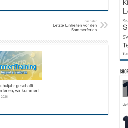
K
L
Ruc
nächster
S
Letzte Einheiten vor den
Sommerferien
SV
T
Tur
Sho
huljahr geschafft –
ferien, wir kommen!
i 2026
Lief