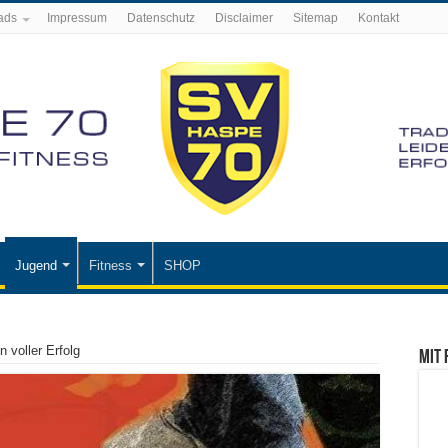
ads
Impressum
Datenschutz
Disclaimer
Sitemap
Kontakt
Jugend
Fitness
SHOP
 voller Erfolg
Mit 