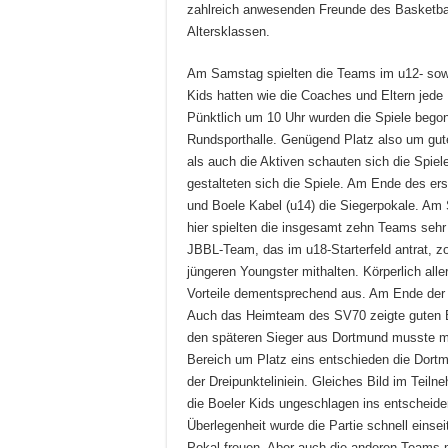
zahlreich anwesenden Freunde des Basketballs
Altersklassen.
Am Samstag spielten die Teams im u12- sowie
Kids hatten wie die Coaches und Eltern jede
Pünktlich um 10 Uhr wurden die Spiele begon
Rundsporthalle. Genügend Platz also um gut
als auch die Aktiven schauten sich die Spie
gestalteten sich die Spiele. Am Ende des e
und Boele Kabel (u14) die Siegerpokale. Am 
hier spielten die insgesamt zehn Teams sehr
JBBL-Team, das im u18-Starterfeld antrat, zo
jüngeren Youngster mithalten. Körperlich all
Vorteile dementsprechend aus. Am Ende der 
Auch das Heimteam des SV70 zeigte guten Ba
den späteren Sieger aus Dortmund musste ma
Bereich um Platz eins entschieden die Dort
der Dreipunkteliniein. Gleiches Bild im Tei
die Boeler Kids ungeschlagen ins entscheiden
Überlegenheit wurde die Partie schnell einsei
Pokal freuen. Aber auch die anderen Teams 