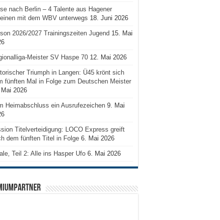
se nach Berlin – 4 Talente aus Hagener
reinen mit dem WBV unterwegs
18. Juni 2026
son 2026/2027 Trainingszeiten Jugend
15. Mai
26
ionalliga-Meister SV Haspe 70
12. Mai 2026
torischer Triumph in Langen: Ü45 krönt sich
 fünften Mal in Folge zum Deutschen Meister
 Mai 2026
m Heimabschluss ein Ausrufezeichen
9. Mai
26
sion Titelverteidigung: LOCO Express greift
h dem fünften Titel in Folge
6. Mai 2026
ale, Teil 2: Alle ins Hasper Ufo
6. Mai 2026
MIUMPARTNER