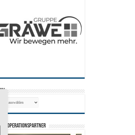
hiv
hiv
0 Kooperationspartner