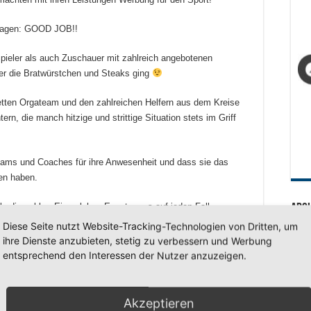
 sagen: GOOD JOB!!
pieler als auch Zuschauer mit zahlreich angebotenen
ber die Bratwürstchen und Steaks ging
ten Orgateam und den zahlreichen Helfern aus dem Kreise
rn, die manch hitzige und strittige Situation stets im Griff
eams und Coaches für ihre Anwesenheit und dass sie das
en haben.
allerdings klar: Ein solches Event muss auf jeden Fall
Arc
Diese Seite nutzt Website-Tracking-Technologien von Dritten, um
Arc
ihre Dienste anzubieten, stetig zu verbessern und Werbung
entsprechend den Interessen der Nutzer anzuzeigen.
: u16: u18:
SV 7
Akzeptieren
 1. SV Dortmund-Derne 1. SV Dortmund-