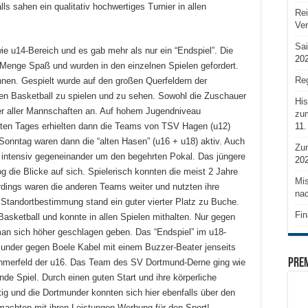
 sahen ein qualitativ hochwertiges Turnier in allen
Rei
Ve
Sai
 u14-Bereich und es gab mehr als nur ein “Endspiel”. Die
20
 Menge Spaß und wurden in den einzelnen Spielen gefordert.
Reg
nen. Gespielt wurde auf den großen Querfeldern der
en Basketball zu spielen und zu sehen. Sowohl die Zuschauer
His
ler aller Mannschaften an. Auf hohem Jugendniveau
zum
11.
rsten Tages erhielten dann die Teams von TSV Hagen (u12)
Sonntag waren dann die “alten Hasen” (u16 + u18) aktiv. Auch
Zu
 intensiv gegeneinander um den begehrten Pokal. Das jüngere
20
g die Blicke auf sich. Spielerisch konnten die meist 2 Jahre
Mis
erdings waren die anderen Teams weiter und nutzten ihre
nac
Standortbestimmung stand ein guter vierter Platz zu Buche.
Fin
sketball und konnte in allen Spielen mithalten. Nur gegen
n sich höher geschlagen geben. Das “Endspiel” im u18-
munder gegen Boele Kabel mit einem Buzzer-Beater jenseits
PRE
lnehmerfeld der u16. Das Team des SV Dortmund-Derne ging wie
de Spiel. Durch einen guten Start und ihre körperliche
tig und die Dortmunder konnten sich hier ebenfalls über den
machten mit ihren Leistungen Werbung für den Sport!