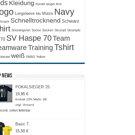
ids
Kleidung
Kordel
langer Arm
ogo
Navy
Longsleeve
Mütze
Mix
Schnelltrocknend
Schwarz
ksack
hirt
Shootingshirt
Socke
Socken
Strumpf
Strümpfe
SV Haspe 70
Team
70
Tshirt
Training
eamware
weiß
nbeutel
XMAS
Yellow
p News
POKALSIEGER '25
19,95
€
Enthält 19% MwSt. DE
zzgl.
Versand
erzeit: sofort lieferbar
Basic T
15,50
€