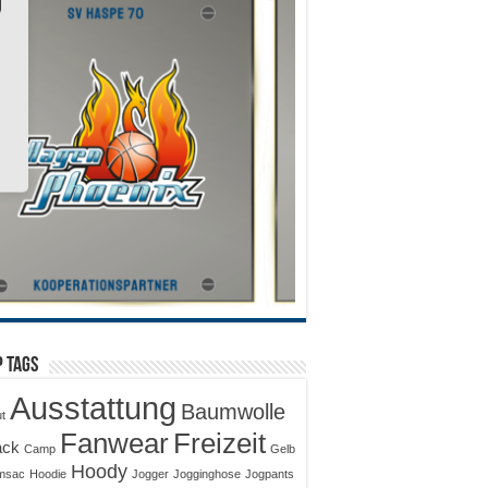
 Tags
Ausstattung
Baumwolle
ut
Fanwear
Freizeit
ack
Camp
Gelb
Hoody
msac
Hoodie
Jogger
Jogginghose
Jogpants