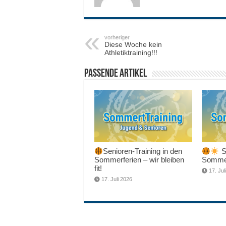
vorheriger
Diese Woche kein
Athletiktraining!!!
Passende Artikel
Senioren-Training in den
Sc
Sommerferien – wir bleiben
Sommer
fit!
17. Jul
17. Juli 2026