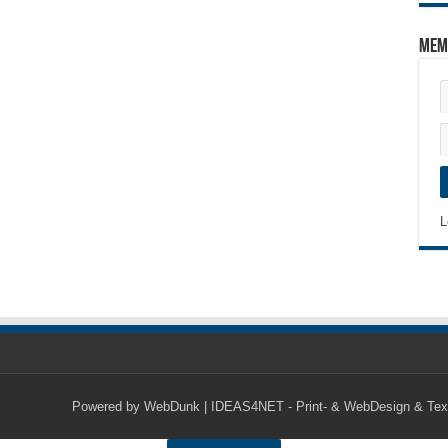
Mem
L
Powered by
WebDunk | IDEAS4NET - Print- & WebDesign & Tex