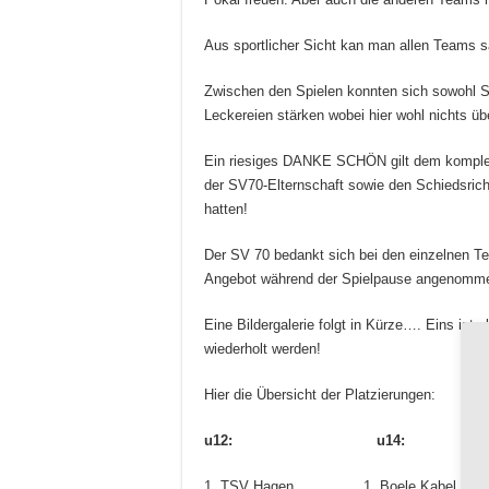
Aus sportlicher Sicht kan man allen Teams
Zwischen den Spielen konnten sich sowohl S
Leckereien stärken wobei hier wohl nichts ü
Ein riesiges DANKE SCHÖN gilt dem komplet
der SV70-Elternschaft sowie den Schiedsrichte
hatten!
Der SV 70 bedankt sich bei den einzelnen T
Angebot während der Spielpause angenomm
Eine Bildergalerie folgt in Kürze…. Eins ist 
wiederholt werden!
Hier die Übersicht der Platzierungen:
u12: u14
1. TSV Hagen 1. Boele Kabel