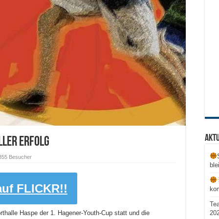
Aktu
ller Erfolg
355 Besucher
ble
auf FLICKR!!
ko
Te
20
thalle Haspe der 1. Hagener-Youth-Cup statt und die