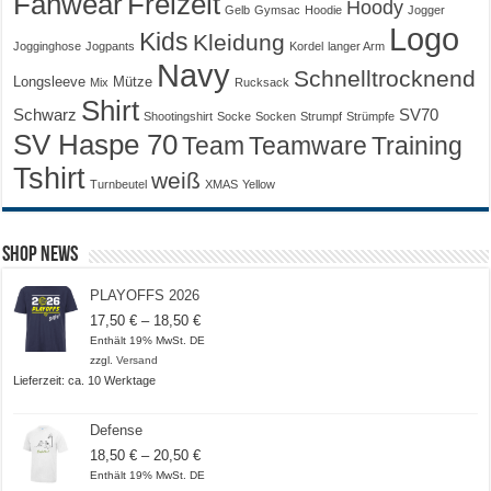
Fanwear
Freizeit
Hoody
Gelb
Gymsac
Hoodie
Jogger
Logo
Kids
Kleidung
Jogginghose
Jogpants
Kordel
langer Arm
Navy
Schnelltrocknend
Longsleeve
Mütze
Mix
Rucksack
Shirt
Schwarz
SV70
Shootingshirt
Socke
Socken
Strumpf
Strümpfe
SV Haspe 70
Training
Team
Teamware
Tshirt
weiß
Turnbeutel
XMAS
Yellow
Shop News
PLAYOFFS 2026
Preisspanne:
17,50
€
–
18,50
€
17,50 €
Enthält 19% MwSt. DE
bis
zzgl.
Versand
18,50 €
Lieferzeit: ca. 10 Werktage
Defense
Preisspanne:
18,50
€
–
20,50
€
18,50 €
Enthält 19% MwSt. DE