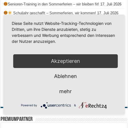
Senioren-Training in den Sommerferien – wir bleiben fit!
17. Juli 2026
Schuljahr geschafft – Sommerferien, wir kommen!
17. Juli 2026
Team LOCO Germany wird Vize-Europameister 2026
9. Juli 2026
Diese Seite nutzt Website-Tracking-Technologien von
Dritten, um ihre Dienste anzubieten, stetig zu
Reise nach Berlin – 4 Talente aus Hagener Vereinen mit dem WBV
verbessern und Werbung entsprechend den Interessen
unterwegs
18. Juni 2026
der Nutzer anzuzeigen.
Saison 2026/2027 Trainingszeiten Jugend
15. Mai 2026
Regionalliga-Meister SV Haspe 70
12. Mai 2026
Akzeptieren
Historischer Triumph in Langen: Ü45 krönt sich zum fünften Mal in Folge
zum Deutschen Meister
11. Mai 2026
Ablehnen
Zum Heimabschluss ein Ausrufezeichen
9. Mai 2026
Mission Titelverteidigung: LOCO Express greift nach dem fünften Titel in
Folge
6. Mai 2026
mehr
Finale, Teil 2: Alle ins Hasper Ufo
6. Mai 2026
Powered by
&
PREMIUMPARTNER