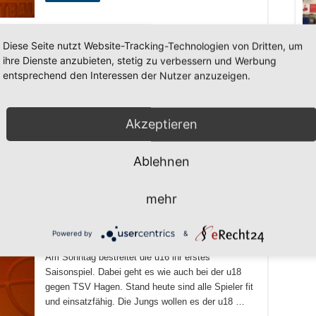
Diese Seite nutzt Website-Tracking-Technologien von Dritten, um
ihre Dienste anzubieten, stetig zu verbessern und Werbung
entsprechend den Interessen der Nutzer anzuzeigen.
TSV Hagen : SV70 84:98 Von Beginn an
dominierten die Hasper auf beiden Seiten die
Rebounds. Dabei war es vor allem Leon der immer
Akzeptieren
wieder Offensiv gut dem Ball nachging und so
viele …
Ablehnen
Weiterlesen
mehr
Powered by
&
Am Sonntag bestreitet die u16 ihr erstes
Saisonspiel. Dabei geht es wie auch bei der u18
gegen TSV Hagen. Stand heute sind alle Spieler fit
und einsatzfähig. Die Jungs wollen es der u18 …