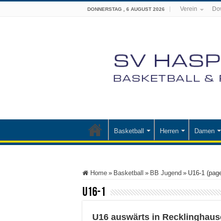
Verein
Do
DONNERSTAG , 6 AUGUST 2026
Basketball
Herren
Damen
Home
»
Basketball
»
BB Jugend
»
U16-1 (pag
U16-1
U16 auswärts in Recklinghau