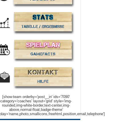
[show-team orderby='post__in' ids='7090'
category='coaches' layout='grid' style='img-
rounded,img-white-border,text-center,img-
above,normal-float,badge-theme'
play='name,photo,smallicons,freehtml,position,email,telephone']