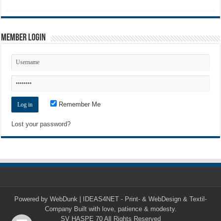
Member Login
Remember Me
Lost your password?
Powered by
WebDunk | IDEAS4NET - Print- & WebDesign & Textil-
Company
Built with love, patience & modesty.
SV HASPE 70
All Rights Reserved