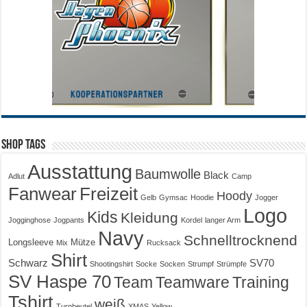
Shop Tags
Ausstattung
Baumwolle
Black
Adlut
Camp
Fanwear
Freizeit
Hoody
Gelb
Gymsac
Hoodie
Jogger
Logo
Kids
Kleidung
Jogginghose
Jogpants
Kordel
langer Arm
Navy
Schnelltrocknend
Longsleeve
Mütze
Mix
Rucksack
Shirt
Schwarz
SV70
Shootingshirt
Socke
Socken
Strumpf
Strümpfe
SV Haspe 70
Training
Team
Teamware
Tshirt
weiß
Turnbeutel
XMAS
Yellow