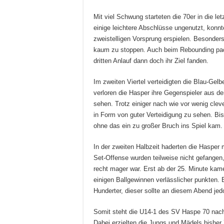
Mit viel Schwung starteten die 70er in die le
einige leichtere Abschlüsse ungenutzt, konnt
zweistelligen Vorsprung erspielen. Besonder
kaum zu stoppen. Auch beim Rebounding pack
dritten Anlauf dann doch ihr Ziel fanden.
Im zweiten Viertel verteidigten die Blau-Gelb
verloren die Hasper ihre Gegenspieler aus d
sehen. Trotz einiger nach wie vor wenig clev
in Form von guter Verteidigung zu sehen. Bis 
ohne das ein zu großer Bruch ins Spiel kam.
In der zweiten Halbzeit haderten die Hasper
Set-Offense wurden teilweise nicht gefangen
recht mager war. Erst ab der 25. Minute kam
einigen Ballgewinnen verlässlicher punkten. 
Hunderter, dieser sollte an diesem Abend jed
Somit steht die U14-1 des SV Haspe 70 nach
Dabei erzielten die Jungs und Mädels bisher