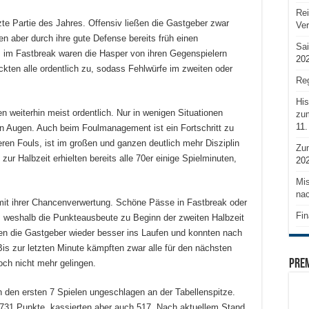
Rei
tzte Partie des Jahres. Offensiv ließen die Gastgeber zwar
Ve
en aber durch ihre gute Defense bereits früh einen
Sai
s im Fastbreak waren die Hasper von ihren Gegenspielern
20
ten alle ordentlich zu, sodass Fehlwürfe im zweiten oder
Reg
His
en weiterhin meist ordentlich. Nur in wenigen Situationen
zum
11.
en Augen. Auch beim Foulmanagement ist ein Fortschritt zu
eren Fouls, ist im großen und ganzen deutlich mehr Disziplin
Zu
zur Halbzeit erhielten bereits alle 70er einige Spielminuten,
20
Mis
nac
 mit ihrer Chancenverwertung. Schöne Pässe in Fastbreak oder
Fin
, weshalb die Punkteausbeute zu Beginn der zweiten Halbzeit
en die Gastgeber wieder besser ins Laufen und konnten nach
Bis zur letzten Minute kämpften zwar alle für den nächsten
PRE
och nicht mehr gelingen.
 den ersten 7 Spielen ungeschlagen an der Tabellenspitze.
 731 Punkte, kassierten aber auch 517. Nach aktuellem Stand