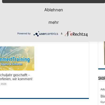
Ablehnen
nächster
H1: Zu Gast beim starken
mehr
Aufsteiger
Powered by
&
huljahr geschafft –
Shop
ferien, wir kommen!
i 2026
Adl
Bl
Gy