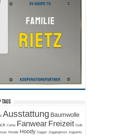
 Tags
Ausstattung
Baumwolle
ut
Fanwear
Freizeit
ack
Camp
Gelb
Hoody
msac
Hoodie
Jogger
Jogginghose
Jogpants