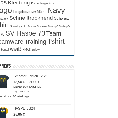
ids
Kleidung
Kordel
langer Arm
ogo
Navy
Longsleeve
Mütze
Mix
Schnelltrocknend
Schwarz
ksack
hirt
Shootingshirt
Socke
Socken
Strumpf
Strümpfe
SV Haspe 70
Team
70
Tshirt
Training
eamware
weiß
nbeutel
XMAS
Yellow
p News
Smaster Edition 12.23
Preisspanne:
18,50
€
–
21,00
€
18,50 €
Enthält 19% MwSt. DE
bis
zzgl.
Versand
21,00 €
ferzeit: ca. 10 Werktage
HASPE BB24
25,85
€