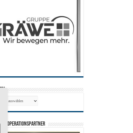
hiv
hiv
0 Kooperationspartner