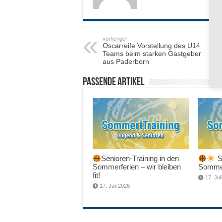
vorheriger
Oscarreife Vorstellung des U14
Teams beim starken Gastgeber
aus Paderborn
Passende Artikel
Senioren-Training in den
Sc
Sommerferien – wir bleiben
Sommer
fit!
17. Jul
17. Juli 2026