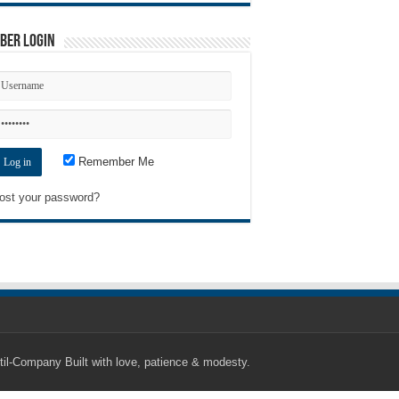
ber Login
Remember Me
ost your password?
til-Company
Built with love, patience & modesty.