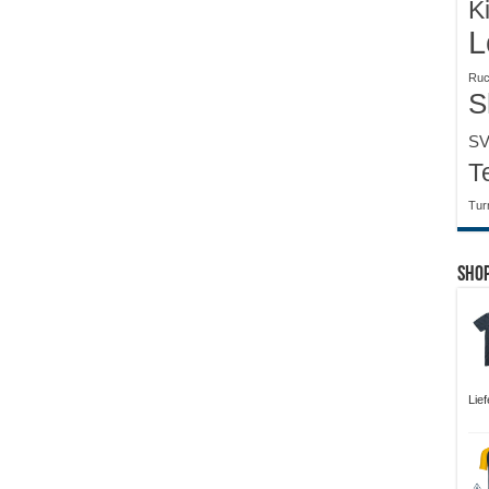
K
L
Ruc
S
SV
T
Tur
Sho
Lie