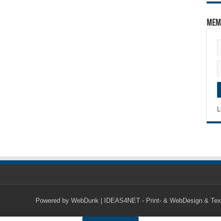
Mem
L
Powered by
WebDunk | IDEAS4NET - Print- & WebDesign & Tex