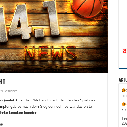
Aktu
cht
39 Besucher
ble
b (verletzt) ist die U14-1 auch nach dem letzten Spiel des
ämpfer gab es nach dem Sieg dennoch: es war das erste
ko
 Marke knacken konnten.
Te
20
59