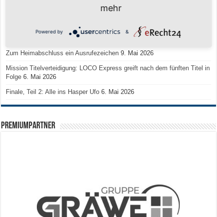
mehr
Regionalliga-Meister SV Haspe 70
12. Mai 2026
Historischer Triumph in Langen: Ü45 krönt sich zum fünften Mal in Folge
Powered by
&
zum Deutschen Meister
11. Mai 2026
Zum Heimabschluss ein Ausrufezeichen
9. Mai 2026
Mission Titelverteidigung: LOCO Express greift nach dem fünften Titel in
Folge
6. Mai 2026
Finale, Teil 2: Alle ins Hasper Ufo
6. Mai 2026
PREMIUMPARTNER