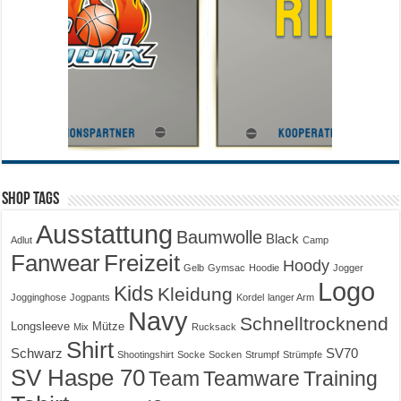
Shop Tags
Ausstattung
Baumwolle
Black
Adlut
Camp
Fanwear
Freizeit
Hoody
Gelb
Gymsac
Hoodie
Jogger
Logo
Kids
Kleidung
Jogginghose
Jogpants
Kordel
langer Arm
Navy
Schnelltrocknend
Longsleeve
Mütze
Mix
Rucksack
Shirt
Schwarz
SV70
Shootingshirt
Socke
Socken
Strumpf
Strümpfe
SV Haspe 70
Training
Team
Teamware