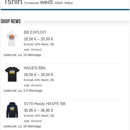
Tshirt
weiß
Turnbeutel
XMAS
Yellow
Shop News
BB EXPLOIT
Preisspanne:
18,50
€
–
20,50
€
18,50 €
Enthält 19% MwSt. DE
bis
zzgl.
Versand
20,50 €
Lieferzeit: ca. 10 Werktage
HAGEN BBb
Preisspanne:
18,50
€
–
20,50
€
18,50 €
Enthält 19% MwSt. DE
bis
zzgl.
Versand
20,50 €
Lieferzeit: ca. 3-4 Werktage
SV70 Hoody HASPE BB
Preisspanne:
35,95
€
–
36,95
€
35,95 €
Enthält 19% MwSt. DE
bis
zzgl.
Versand
36,95 €
Lieferzeit: ca. 10 Werktage