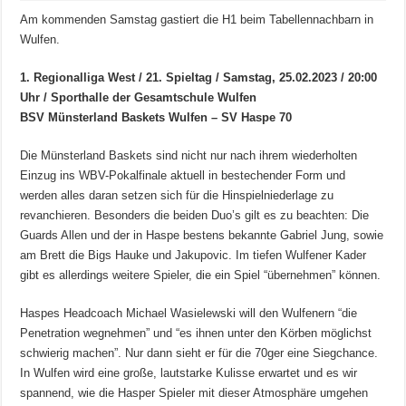
Am kommenden Samstag gastiert die H1 beim Tabellennachbarn in
Wulfen.
1. Regionalliga West / 21. Spieltag / Samstag
, 25.02.2023 / 20:00
Uhr / Sporthalle der Gesamtschule Wulfen
BSV Münsterland Baskets Wulfen – SV Haspe 70
Die Münsterland Baskets sind nicht nur nach ihrem wiederholten
Einzug ins WBV-Pokalfinale aktuell in bestechender Form und
werden alles daran setzen sich für die Hinspielniederlage zu
revanchieren. Besonders die beiden Duo’s gilt es zu beachten: Die
Guards Allen und der in Haspe bestens bekannte Gabriel Jung, sowie
am Brett die Bigs Hauke und Jakupovic. Im tiefen Wulfener Kader
gibt es allerdings weitere Spieler, die ein Spiel “übernehmen” können.
Haspes Headcoach Michael Wasielewski will den Wulfenern “die
Penetration wegnehmen” und “es ihnen unter den Körben möglichst
schwierig machen”. Nur dann sieht er für die 70ger eine Siegchance.
In Wulfen wird eine große, lautstarke Kulisse erwartet und es wir
spannend, wie die Hasper Spieler mit dieser Atmosphäre umgehen