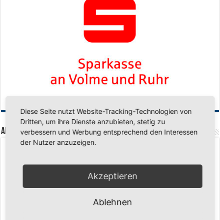
Diese Seite nutzt Website-Tracking-Technologien von
Dritten, um ihre Dienste anzubieten, stetig zu
Aktuelle Beiträge
verbessern und Werbung entsprechend den Interessen
der Nutzer anzuzeigen.
Senioren-Training in den Sommerferien – wir bleiben fit!
17. Juli 2026
Schuljahr geschafft – Sommerferien, wir kommen!
17. Juli 2026
Akzeptieren
Team LOCO Germany wird Vize-Europameister 2026
9. Juli 2026
Reise nach Berlin – 4 Talente aus Hagener Vereinen mit dem WBV
Ablehnen
unterwegs
18. Juni 2026
Saison 2026/2027 Trainingszeiten Jugend
15. Mai 2026