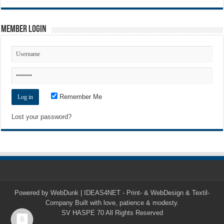
Member Login
Remember Me
Lost your password?
Powered by
WebDunk | IDEAS4NET - Print- & WebDesign & Textil-
Company
Built with love, patience & modesty.
SV HASPE 70
All Rights Reserved