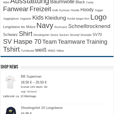
Ausstattung
Baumwolle
Black
Adlut
Camp
Fanwear
Freizeit
Hoody
Gelb
Gymsac
Hoodie
Jogger
Logo
Kids
Kleidung
Jogginghose
Jogpants
Kordel
langer Arm
Navy
Schnelltrocknend
Longsleeve
Mütze
Mix
Rucksack
Shirt
Schwarz
SV70
Shootingshirt
Socke
Socken
Strumpf
Strümpfe
SV Haspe 70
Training
Team
Teamware
Tshirt
weiß
Turnbeutel
XMAS
Yellow
Shop News
BB Superman
Preisspanne:
18,50
€
–
20,50
€
18,50 €
Enthält 19% MwSt. DE
bis
zzgl.
Versand
20,50 €
Lieferzeit: ca. 10 Werktage
Shootingshirt 24 Longsleeve
44,95
€