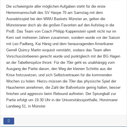
Die schwierigste aller möglichen Aufgaben steht für die erste
Herrenmannschaft des SV Haspe 70 am Samstag mit dem
Auswärtsspiel bei den WWU Baskets Münster an, gelten die
Münsteraner doch als die großen Favoriten auf den Aufstieg in die
ProB. Das Team von Coach Philipp Kappenstein spielt nicht nur im
Kern seit mehreren Jahren zusammen, sondern wurde vor der Saison
mit Leo Padberg, Kai Hänig und dem herausragenden Amerikaner
Gerrell Quincy Martin exquisit verstärkt, sodass das Team allen
Vorschusslorbeeren gerecht wurde und punktgleich mit der BG Hagen
an der Tabellenspitze thront. Für die 70er geht es unabhängig vom
Ausgang der Partie darum, den Weg der kleinen Schritte aus der
Krise fortzusetzen, und sich Selbstvertrauen für die kommenden
Wochen zu holen. Hierzu müssen die 70er das physische Spiel der
Hausherren annehmen, die Zahl der Ballverluste gering halten, besser
finishen und aggressiv beim Rebound auftreten. Der Sprungball zur
Partie erfolgt um 19.30 Uhr in der Universitätssporthalle, Horstmarer
Landweg 51, in Münster.