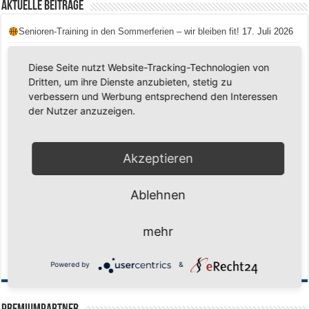
Aktuelle Beiträge
Senioren-Training in den Sommerferien – wir bleiben fit!
17. Juli 2026
Schuljahr geschafft – Sommerferien, wir kommen!
17. Juli 2026
Diese Seite nutzt Website-Tracking-Technologien von
Team LOCO Germany wird Vize-Europameister 2026
9. Juli 2026
Dritten, um ihre Dienste anzubieten, stetig zu
verbessern und Werbung entsprechend den Interessen
Reise nach Berlin – 4 Talente aus Hagener Vereinen mit dem WBV
unterwegs
18. Juni 2026
der Nutzer anzuzeigen.
Saison 2026/2027 Trainingszeiten Jugend
15. Mai 2026
Regionalliga-Meister SV Haspe 70
12. Mai 2026
Akzeptieren
Historischer Triumph in Langen: Ü45 krönt sich zum fünften Mal in Folge
zum Deutschen Meister
11. Mai 2026
Ablehnen
Zum Heimabschluss ein Ausrufezeichen
9. Mai 2026
Mission Titelverteidigung: LOCO Express greift nach dem fünften Titel in
mehr
Folge
6. Mai 2026
Finale, Teil 2: Alle ins Hasper Ufo
6. Mai 2026
Powered by
&