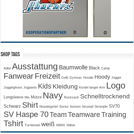
Shop Tags
Ausstattung
Baumwolle
Black
Adlut
Camp
Fanwear
Freizeit
Hoody
Gelb
Gymsac
Hoodie
Jogger
Logo
Kids
Kleidung
Jogginghose
Jogpants
Kordel
langer Arm
Navy
Schnelltrocknend
Longsleeve
Mütze
Mix
Rucksack
Shirt
Schwarz
SV70
Shootingshirt
Socke
Socken
Strumpf
Strümpfe
SV Haspe 70
Training
Team
Teamware
Tshirt
weiß
Turnbeutel
XMAS
Yellow