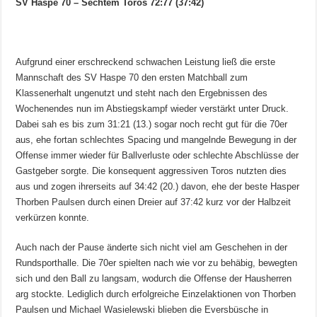
SV Haspe 70 – Sechtem Toros 72:77 (37:42)
Aufgrund einer erschreckend schwachen Leistung ließ die erste
Mannschaft des SV Haspe 70 den ersten Matchball zum
Klassenerhalt ungenutzt und steht nach den Ergebnissen des
Wochenendes nun im Abstiegskampf wieder verstärkt unter Druck.
Dabei sah es bis zum 31:21 (13.) sogar noch recht gut für die 70er
aus, ehe fortan schlechtes Spacing und mangelnde Bewegung in der
Offense immer wieder für Ballverluste oder schlechte Abschlüsse der
Gastgeber sorgte. Die konsequent aggressiven Toros nutzten dies
aus und zogen ihrerseits auf 34:42 (20.) davon, ehe der beste Hasper
Thorben Paulsen durch einen Dreier auf 37:42 kurz vor der Halbzeit
verkürzen konnte.
Auch nach der Pause änderte sich nicht viel am Geschehen in der
Rundsporthalle. Die 70er spielten nach wie vor zu behäbig, bewegten
sich und den Ball zu langsam, wodurch die Offense der Hausherren
arg stockte. Lediglich durch erfolgreiche Einzelaktionen von Thorben
Paulsen und Michael Wasielewski blieben die Eversbüsche in