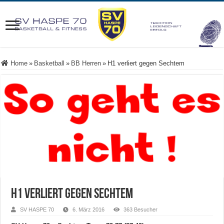
Home
»
Basketball
»
BB Herren
»
H1 verliert gegen Sechtem
H1 verliert gegen Sechtem
SV HASPE 70
6. März 2016
363 Besucher