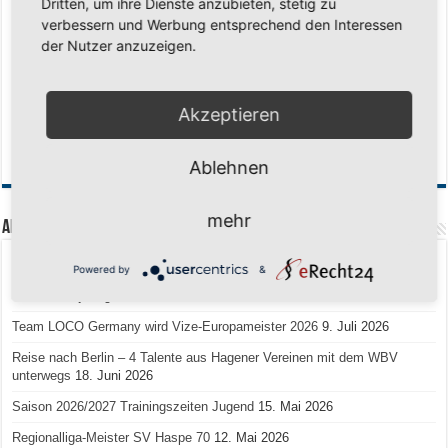
Dritten, um ihre Dienste anzubieten, stetig zu
verbessern und Werbung entsprechend den Interessen
der Nutzer anzuzeigen.
Akzeptieren
Ablehnen
mehr
Aktuelle Beiträge
Senioren-Training in den Sommerferien – wir bleiben fit!
17. Juli 2026
Powered by
&
Schuljahr geschafft – Sommerferien, wir kommen!
17. Juli 2026
Team LOCO Germany wird Vize-Europameister 2026
9. Juli 2026
Reise nach Berlin – 4 Talente aus Hagener Vereinen mit dem WBV
unterwegs
18. Juni 2026
Saison 2026/2027 Trainingszeiten Jugend
15. Mai 2026
Regionalliga-Meister SV Haspe 70
12. Mai 2026