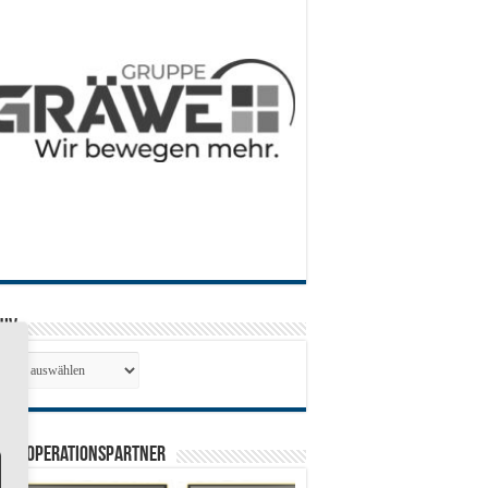
hiv
hiv
0 Kooperationspartner