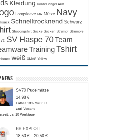
ids
Kleidung
Kordel
langer Arm
ogo
Navy
Longsleeve
Mütze
Mix
Schnelltrocknend
Schwarz
ksack
hirt
Shootingshirt
Socke
Socken
Strumpf
Strümpfe
SV Haspe 70
Team
70
Tshirt
Training
eamware
weiß
nbeutel
XMAS
Yellow
p News
SV70 Pudelmütze
14,98
€
Enthält 19% MwSt. DE
zzgl.
Versand
ferzeit: ca. 10 Werktage
BB EXPLOIT
Preisspanne:
18,50
€
–
20,50
€