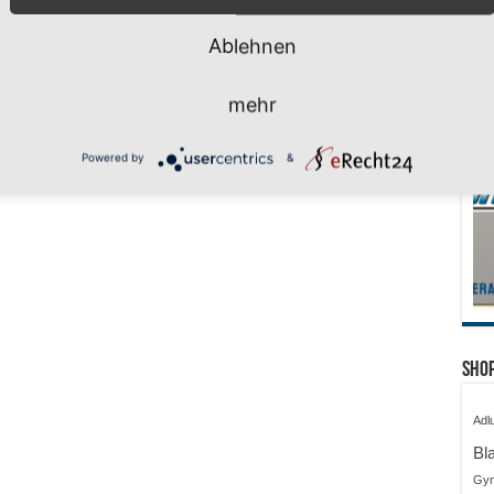
Ablehnen
mehr
Powered by
&
Shop
Adl
Bl
Gy