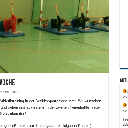
Aktu
 Woche
246 Besucher
ble
hletiktraining in der Bezirkssportanlage statt. Wir wünschen
n und
sehen uns spätestens in der zweiten Ferienhälfte wieder
ko
6 vorzubereiten!
Te
20
ning statt! Infos zum Trainingsauftakt folgen in Kürze;-)