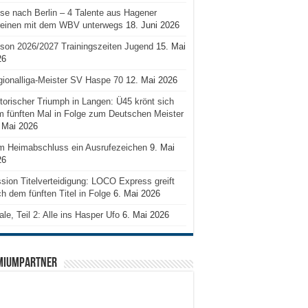
se nach Berlin – 4 Talente aus Hagener
reinen mit dem WBV unterwegs
18. Juni 2026
son 2026/2027 Trainingszeiten Jugend
15. Mai
26
ionalliga-Meister SV Haspe 70
12. Mai 2026
torischer Triumph in Langen: Ü45 krönt sich
 fünften Mal in Folge zum Deutschen Meister
 Mai 2026
m Heimabschluss ein Ausrufezeichen
9. Mai
26
sion Titelverteidigung: LOCO Express greift
h dem fünften Titel in Folge
6. Mai 2026
ale, Teil 2: Alle ins Hasper Ufo
6. Mai 2026
MIUMPARTNER