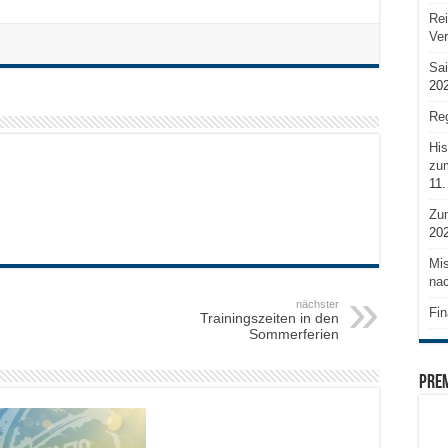
Rei
Ve
Sai
20
Reg
His
zum
11.
Zu
20
Mis
nac
nächster
Fin
Trainingszeiten in den
Sommerferien
PRE