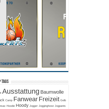
 Tags
Ausstattung
Baumwolle
ut
Fanwear
Freizeit
ack
Camp
Gelb
Hoody
msac
Hoodie
Jogger
Jogginghose
Jogpants