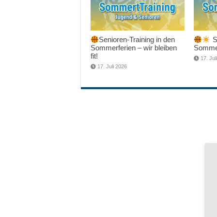
Senioren-Training in den
Sc
Sommerferien – wir bleiben
Sommer
fit!
17. Jul
17. Juli 2026