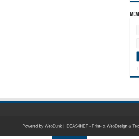
Mem
L
Powered by
WebDunk | IDEAS4NET - Print- & WebDesign & Tex