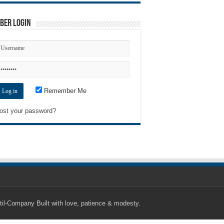
ber Login
Remember Me
ost your password?
til-Company
Built with love, patience & modesty.