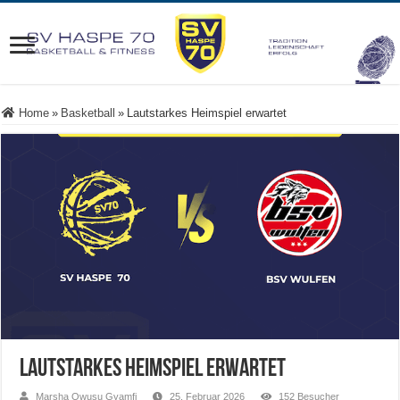
Home
»
Basketball
»
Lautstarkes Heimspiel erwartet
Lautstarkes Heimspiel erwartet
Marsha Owusu Gyamfi
25. Februar 2026
152 Besucher