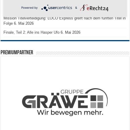
zum Deutschen Meister
11. Mai 2026
Powered by
&
Zum Heimabschluss ein Ausrufezeichen
9. Mai 2026
Mission Titelverteidigung: LOCO Express greift nach dem fünften Titel in
Folge
6. Mai 2026
Finale, Teil 2: Alle ins Hasper Ufo
6. Mai 2026
PREMIUMPARTNER