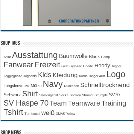
Shop Tags
Ausstattung
Baumwolle
Black
Adlut
Camp
Fanwear
Freizeit
Hoody
Gelb
Gymsac
Hoodie
Jogger
Logo
Kids
Kleidung
Jogginghose
Jogpants
Kordel
langer Arm
Navy
Schnelltrocknend
Longsleeve
Mütze
Mix
Rucksack
Shirt
Schwarz
SV70
Shootingshirt
Socke
Socken
Strumpf
Strümpfe
SV Haspe 70
Training
Team
Teamware
Tshirt
weiß
Turnbeutel
XMAS
Yellow
Shop News