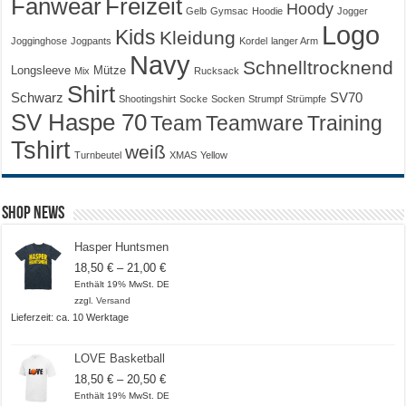
Fanwear
Freizeit
Hoody
Gelb
Gymsac
Hoodie
Jogger
Logo
Kids
Kleidung
Jogginghose
Jogpants
Kordel
langer Arm
Navy
Schnelltrocknend
Longsleeve
Mütze
Mix
Rucksack
Shirt
Schwarz
SV70
Shootingshirt
Socke
Socken
Strumpf
Strümpfe
SV Haspe 70
Training
Team
Teamware
Tshirt
weiß
Turnbeutel
XMAS
Yellow
Shop News
Hasper Huntsmen
Preisspanne:
18,50
€
–
21,00
€
18,50 €
Enthält 19% MwSt. DE
bis
zzgl.
Versand
21,00 €
Lieferzeit: ca. 10 Werktage
LOVE Basketball
Preisspanne:
18,50
€
–
20,50
€
18,50 €
Enthält 19% MwSt. DE