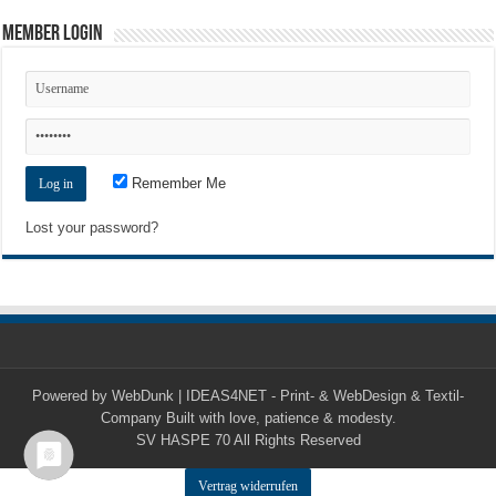
Member Login
Remember Me
Lost your password?
Powered by
WebDunk | IDEAS4NET - Print- & WebDesign & Textil-
Company
Built with love, patience & modesty.
SV HASPE 70
All Rights Reserved
Vertrag widerrufen