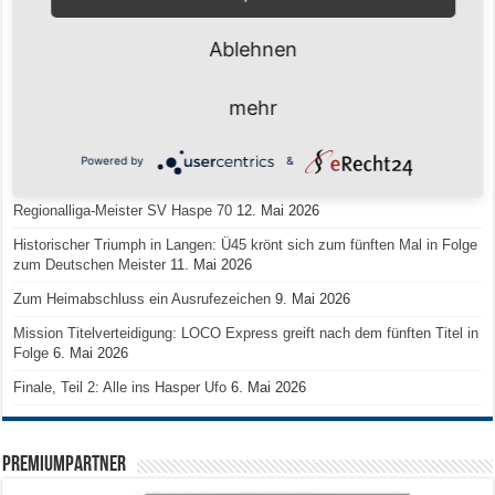
Senioren-Training in den Sommerferien – wir bleiben fit!
17. Juli 2026
Ablehnen
Schuljahr geschafft – Sommerferien, wir kommen!
17. Juli 2026
Team LOCO Germany wird Vize-Europameister 2026
9. Juli 2026
mehr
Reise nach Berlin – 4 Talente aus Hagener Vereinen mit dem WBV
unterwegs
18. Juni 2026
Powered by
&
Saison 2026/2027 Trainingszeiten Jugend
15. Mai 2026
Regionalliga-Meister SV Haspe 70
12. Mai 2026
Historischer Triumph in Langen: Ü45 krönt sich zum fünften Mal in Folge
zum Deutschen Meister
11. Mai 2026
Zum Heimabschluss ein Ausrufezeichen
9. Mai 2026
Mission Titelverteidigung: LOCO Express greift nach dem fünften Titel in
Folge
6. Mai 2026
Finale, Teil 2: Alle ins Hasper Ufo
6. Mai 2026
PREMIUMPARTNER