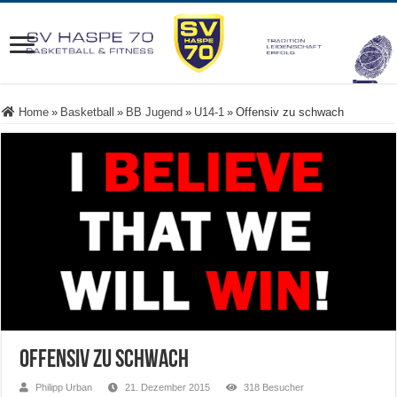
Home
»
Basketball
»
BB Jugend
»
U14-1
»
Offensiv zu schwach
Offensiv zu schwach
Philipp Urban
21. Dezember 2015
318 Besucher