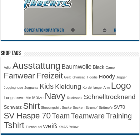
Shop Tags
Ausstattung
Baumwolle
Black
Adlut
Camp
Fanwear
Freizeit
Hoody
Gelb
Gymsac
Hoodie
Jogger
Logo
Kids
Kleidung
Jogginghose
Jogpants
Kordel
langer Arm
Navy
Schnelltrocknend
Longsleeve
Mütze
Mix
Rucksack
Shirt
Schwarz
SV70
Shootingshirt
Socke
Socken
Strumpf
Strümpfe
SV Haspe 70
Training
Team
Teamware
Tshirt
weiß
Turnbeutel
XMAS
Yellow