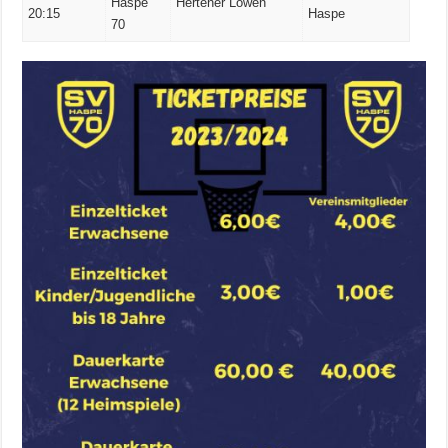
Haspe
Hertener Löwen
20:15
Haspe
70