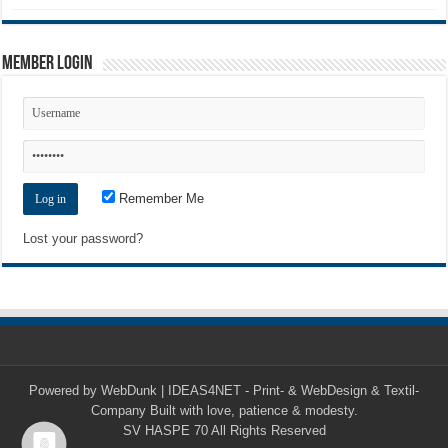
Member Login
Remember Me
Lost your password?
Powered by
WebDunk | IDEAS4NET - Print- & WebDesign & Textil-
Company
Built with love, patience & modesty.
SV HASPE 70
All Rights Reserved