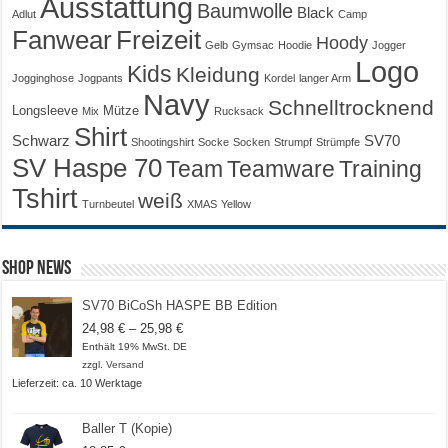
Ausstattung
Baumwolle
Black
Adlut
Camp
Fanwear
Freizeit
Hoody
Gelb
Gymsac
Hoodie
Jogger
Logo
Kids
Kleidung
Jogginghose
Jogpants
Kordel
langer Arm
Navy
Schnelltrocknend
Longsleeve
Mütze
Mix
Rucksack
Shirt
Schwarz
SV70
Shootingshirt
Socke
Socken
Strumpf
Strümpfe
SV Haspe 70
Training
Team
Teamware
Tshirt
weiß
Turnbeutel
XMAS
Yellow
Shop News
SV70 BiCoSh HASPE BB Edition
Preisspanne:
24,98
€
–
25,98
€
24,98 €
Enthält 19% MwSt. DE
bis
zzgl.
Versand
25,98 €
Lieferzeit: ca. 10 Werktage
Baller T (Kopie)