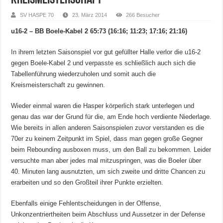
Kreismeisterschaft
SV HASPE 70
23. März 2014
266 Besucher
u16-2 – BB Boele-Kabel 2 65:73 (16:16; 11:23; 17:16; 21:16)
In ihrem letzten Saisonspiel vor gut gefüllter Halle verlor die u16-2
gegen Boele-Kabel 2 und verpasste es schließlich auch sich die
Tabellenführung wiederzuholen und somit auch die
Kreismeisterschaft zu gewinnen.
Wieder einmal waren die Hasper körperlich stark unterlegen und
genau das war der Grund für die, am Ende hoch verdiente Niederlage.
Wie bereits in allen anderen Saisonspielen zuvor verstanden es die
70er zu keinem Zeitpunkt im Spiel, dass man gegen große Gegner
beim Rebounding ausboxen muss, um den Ball zu bekommen. Leider
versuchte man aber jedes mal mitzuspringen, was die Boeler über
40. Minuten lang ausnutzten, um sich zweite und dritte Chancen zu
erarbeiten und so den Großteil ihrer Punkte erzielten.
Ebenfalls einige Fehlentscheidungen in der Offense,
Unkonzentriertheiten beim Abschluss und Aussetzer in der Defense