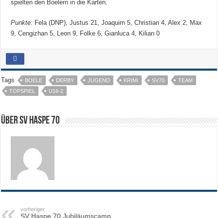
spielten den Boelern in die Karten.
Punkte:
Fela (DNP), Justus 21, Joaquim 5, Christian 4, Alex 2, Max
9, Cengizhan 5, Leon 9, Folke 6, Gianluca 4, Kilian 0
Tags
BOELE
DERBY
JUGEND
KRIMI
SV70
TEAM
TOPSPIEL
U16-2
Über SV HASPE 70
vorheriger
SV Haspe 70 Jubiläumscamp