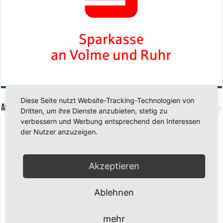
Diese Seite nutzt Website-Tracking-Technologien von
Aktuelle Beiträge
Dritten, um ihre Dienste anzubieten, stetig zu
verbessern und Werbung entsprechend den Interessen
Senioren-Training in den Sommerferien – wir bleiben fit!
17. Juli 2026
der Nutzer anzuzeigen.
Schuljahr geschafft – Sommerferien, wir kommen!
17. Juli 2026
Team LOCO Germany wird Vize-Europameister 2026
9. Juli 2026
Akzeptieren
Reise nach Berlin – 4 Talente aus Hagener Vereinen mit dem WBV
unterwegs
18. Juni 2026
Ablehnen
Saison 2026/2027 Trainingszeiten Jugend
15. Mai 2026
Regionalliga-Meister SV Haspe 70
12. Mai 2026
mehr