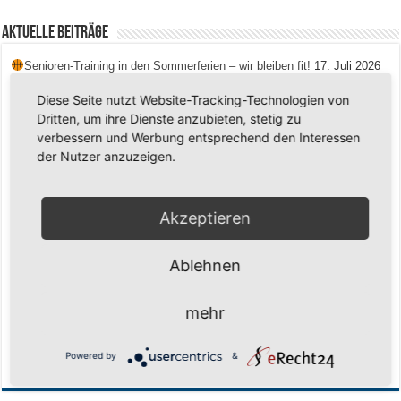
Aktuelle Beiträge
Senioren-Training in den Sommerferien – wir bleiben fit!
17. Juli 2026
Schuljahr geschafft – Sommerferien, wir kommen!
17. Juli 2026
Diese Seite nutzt Website-Tracking-Technologien von
Dritten, um ihre Dienste anzubieten, stetig zu
Team LOCO Germany wird Vize-Europameister 2026
9. Juli 2026
verbessern und Werbung entsprechend den Interessen
Reise nach Berlin – 4 Talente aus Hagener Vereinen mit dem WBV
der Nutzer anzuzeigen.
unterwegs
18. Juni 2026
Saison 2026/2027 Trainingszeiten Jugend
15. Mai 2026
Akzeptieren
Regionalliga-Meister SV Haspe 70
12. Mai 2026
Historischer Triumph in Langen: Ü45 krönt sich zum fünften Mal in Folge
Ablehnen
zum Deutschen Meister
11. Mai 2026
Zum Heimabschluss ein Ausrufezeichen
9. Mai 2026
mehr
Mission Titelverteidigung: LOCO Express greift nach dem fünften Titel in
Folge
6. Mai 2026
Powered by
&
Finale, Teil 2: Alle ins Hasper Ufo
6. Mai 2026