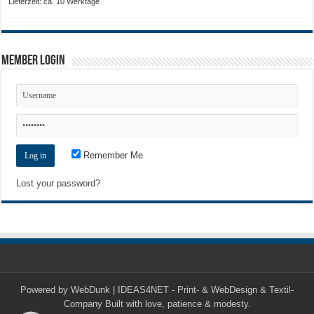
Lieferzeit: ca. 10 Werktage
Member Login
Remember Me
Lost your password?
Powered by
WebDunk | IDEAS4NET - Print- & WebDesign & Textil-
Company
Built with love, patience & modesty.