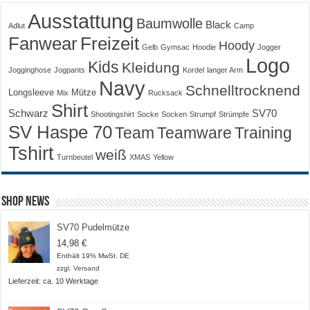
Ausstattung
Baumwolle
Black
Adlut
Camp
Fanwear
Freizeit
Hoody
Gelb
Gymsac
Hoodie
Jogger
Logo
Kids
Kleidung
Jogginghose
Jogpants
Kordel
langer Arm
Navy
Schnelltrocknend
Longsleeve
Mütze
Mix
Rucksack
Shirt
Schwarz
SV70
Shootingshirt
Socke
Socken
Strumpf
Strümpfe
SV Haspe 70
Training
Team
Teamware
Tshirt
weiß
Turnbeutel
XMAS
Yellow
Shop News
SV70 Pudelmütze
14,98
€
Enthält 19% MwSt. DE
zzgl.
Versand
Lieferzeit: ca. 10 Werktage