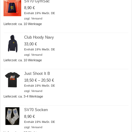
SV70 GymSac
8,90
€
Enthält 19% MwSt. DE
zzgl.
Versand
Lieferzeit: ca. 10 Werktage
Club Hoody Navy
33,00
€
Enthält 19% MwSt. DE
zzgl.
Versand
Lieferzeit: ca. 10 Werktage
Just Shoot It B
Preisspanne:
18,50
€
–
20,50
€
18,50 €
Enthält 19% MwSt. DE
bis
zzgl.
Versand
20,50 €
Lieferzeit: ca. 3-4 Werktage
SV70 Socken
8,90
€
Enthält 19% MwSt. DE
zzgl.
Versand