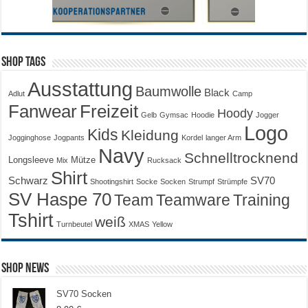
Shop Tags
Ausstattung
Baumwolle
Black
Adlut
Camp
Fanwear
Freizeit
Hoody
Gelb
Gymsac
Hoodie
Jogger
Logo
Kids
Kleidung
Jogginghose
Jogpants
Kordel
langer Arm
Navy
Schnelltrocknend
Longsleeve
Mütze
Mix
Rucksack
Shirt
Schwarz
SV70
Shootingshirt
Socke
Socken
Strumpf
Strümpfe
SV Haspe 70
Training
Team
Teamware
Tshirt
weiß
Turnbeutel
XMAS
Yellow
Shop News
SV70 Socken