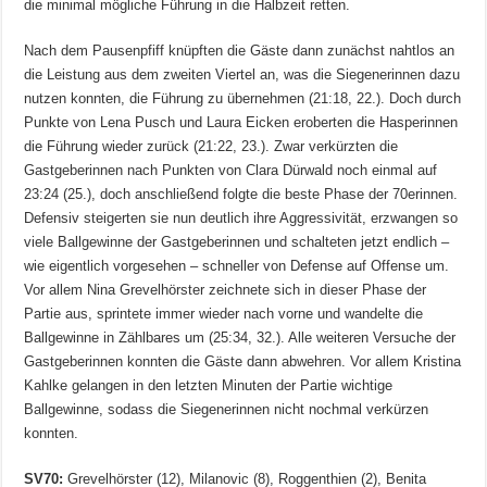
die minimal mögliche Führung in die Halbzeit retten.
Nach dem Pausenpfiff knüpften die Gäste dann zunächst nahtlos an
die Leistung aus dem zweiten Viertel an, was die Siegenerinnen dazu
nutzen konnten, die Führung zu übernehmen (21:18, 22.). Doch durch
Punkte von Lena Pusch und Laura Eicken eroberten die Hasperinnen
die Führung wieder zurück (21:22, 23.). Zwar verkürzten die
Gastgeberinnen nach Punkten von Clara Dürwald noch einmal auf
23:24 (25.), doch anschließend folgte die beste Phase der 70erinnen.
Defensiv steigerten sie nun deutlich ihre Aggressivität, erzwangen so
viele Ballgewinne der Gastgeberinnen und schalteten jetzt endlich –
wie eigentlich vorgesehen – schneller von Defense auf Offense um.
Vor allem Nina Grevelhörster zeichnete sich in dieser Phase der
Partie aus, sprintete immer wieder nach vorne und wandelte die
Ballgewinne in Zählbares um (25:34, 32.). Alle weiteren Versuche der
Gastgeberinnen konnten die Gäste dann abwehren. Vor allem Kristina
Kahlke gelangen in den letzten Minuten der Partie wichtige
Ballgewinne, sodass die Siegenerinnen nicht nochmal verkürzen
konnten.
SV70:
Grevelhörster (12), Milanovic (8), Roggenthien (2), Benita