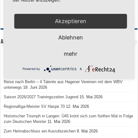
Akzeptieren
Ablehnen
Aktuelle Beiträge
mehr
Senioren-Training in den Sommerferien – wir bleiben fit!
17. Juli 2026
Schuljahr geschafft – Sommerferien, wir kommen!
17. Juli 2026
Powered by
&
Team LOCO Germany wird Vize-Europameister 2026
9. Juli 2026
Reise nach Berlin – 4 Talente aus Hagener Vereinen mit dem WBV
unterwegs
18. Juni 2026
Saison 2026/2027 Trainingszeiten Jugend
15. Mai 2026
Regionalliga-Meister SV Haspe 70
12. Mai 2026
Historischer Triumph in Langen: Ü45 krönt sich zum fünften Mal in Folge
zum Deutschen Meister
11. Mai 2026
Zum Heimabschluss ein Ausrufezeichen
9. Mai 2026