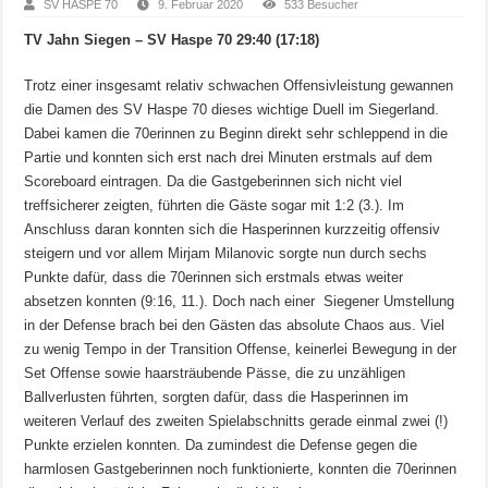
SV HASPE 70
9. Februar 2020
533 Besucher
TV Jahn Siegen – SV Haspe 70 29:40 (17:18)
Trotz einer insgesamt relativ schwachen Offensivleistung gewannen
die Damen des SV Haspe 70 dieses wichtige Duell im Siegerland.
Dabei kamen die 70erinnen zu Beginn direkt sehr schleppend in die
Partie und konnten sich erst nach drei Minuten erstmals auf dem
Scoreboard eintragen. Da die Gastgeberinnen sich nicht viel
treffsicherer zeigten, führten die Gäste sogar mit 1:2 (3.). Im
Anschluss daran konnten sich die Hasperinnen kurzzeitig offensiv
steigern und vor allem Mirjam Milanovic sorgte nun durch sechs
Punkte dafür, dass die 70erinnen sich erstmals etwas weiter
absetzen konnten (9:16, 11.). Doch nach einer Siegener Umstellung
in der Defense brach bei den Gästen das absolute Chaos aus. Viel
zu wenig Tempo in der Transition Offense, keinerlei Bewegung in der
Set Offense sowie haarsträubende Pässe, die zu unzähligen
Ballverlusten führten, sorgten dafür, dass die Hasperinnen im
weiteren Verlauf des zweiten Spielabschnitts gerade einmal zwei (!)
Punkte erzielen konnten. Da zumindest die Defense gegen die
harmlosen Gastgeberinnen noch funktionierte, konnten die 70erinnen