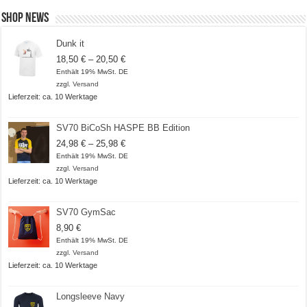
Shop News
Dunk it
Preisspanne:
18,50
€
–
20,50
€
18,50 €
Enthält 19% MwSt. DE
bis
zzgl.
Versand
20,50 €
Lieferzeit: ca. 10 Werktage
SV70 BiCoSh HASPE BB Edition
Preisspanne:
24,98
€
–
25,98
€
24,98 €
Enthält 19% MwSt. DE
bis
zzgl.
Versand
25,98 €
Lieferzeit: ca. 10 Werktage
SV70 GymSac
8,90
€
Enthält 19% MwSt. DE
zzgl.
Versand
Lieferzeit: ca. 10 Werktage
Longsleeve Navy