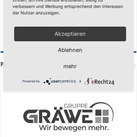
Historischer Triumph in Langen: Ü45 krönt sich zum fünften Mal in Folge
verbessern und Werbung entsprechend den Interessen
zum Deutschen Meister
11. Mai 2026
der Nutzer anzuzeigen.
Zum Heimabschluss ein Ausrufezeichen
9. Mai 2026
Mission Titelverteidigung: LOCO Express greift nach dem fünften Titel in
Akzeptieren
Folge
6. Mai 2026
Finale, Teil 2: Alle ins Hasper Ufo
6. Mai 2026
Ablehnen
PREMIUMPARTNER
mehr
Powered by
&