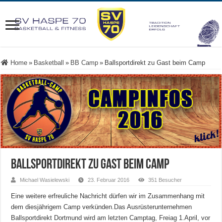
Home
»
Basketball
»
BB Camp
»
Ballsportdirekt zu Gast beim Camp
Ballsportdirekt zu Gast beim Camp
Michael Wasielewski
23. Februar 2016
351 Besucher
Eine weitere erfreuliche Nachricht dürfen wir im Zusammenhang mit
dem diesjährigem Camp verkünden.
Das Ausrüsterunternehmen
Ballsportdirekt Dortmund wird am letzten Camptag, Freiag 1.April, vor