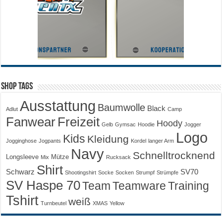
Shop Tags
Ausstattung
Baumwolle
Black
Adlut
Camp
Fanwear
Freizeit
Hoody
Gelb
Gymsac
Hoodie
Jogger
Logo
Kids
Kleidung
Jogginghose
Jogpants
Kordel
langer Arm
Navy
Schnelltrocknend
Longsleeve
Mütze
Mix
Rucksack
Shirt
Schwarz
SV70
Shootingshirt
Socke
Socken
Strumpf
Strümpfe
SV Haspe 70
Training
Team
Teamware
Tshirt
weiß
Turnbeutel
XMAS
Yellow