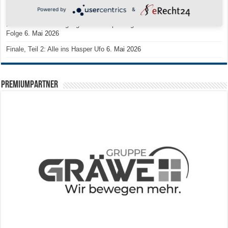
Zum Heimabschluss ein Ausrufezeichen
9. Mai 2026
Powered by
&
Mission Titelverteidigung: LOCO Express greift nach dem fünften Titel in
Folge
6. Mai 2026
Finale, Teil 2: Alle ins Hasper Ufo
6. Mai 2026
PREMIUMPARTNER