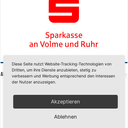
Diese Seite nutzt Website-Tracking-Technologien von
Dritten, um ihre Dienste anzubieten, stetig zu
Aktuelle Beiträge
verbessern und Werbung entsprechend den Interessen
der Nutzer anzuzeigen.
Senioren-Training in den Sommerferien – wir bleiben fit!
17. Juli 2026
Schuljahr geschafft – Sommerferien, wir kommen!
17. Juli 2026
Akzeptieren
Team LOCO Germany wird Vize-Europameister 2026
9. Juli 2026
Reise nach Berlin – 4 Talente aus Hagener Vereinen mit dem WBV
Ablehnen
unterwegs
18. Juni 2026
Saison 2026/2027 Trainingszeiten Jugend
15. Mai 2026