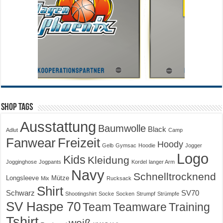
Shop Tags
Ausstattung
Baumwolle
Black
Adlut
Camp
Fanwear
Freizeit
Hoody
Gelb
Gymsac
Hoodie
Jogger
Logo
Kids
Kleidung
Jogginghose
Jogpants
Kordel
langer Arm
Navy
Schnelltrocknend
Longsleeve
Mütze
Mix
Rucksack
Shirt
Schwarz
SV70
Shootingshirt
Socke
Socken
Strumpf
Strümpfe
SV Haspe 70
Training
Team
Teamware
Tshirt
weiß