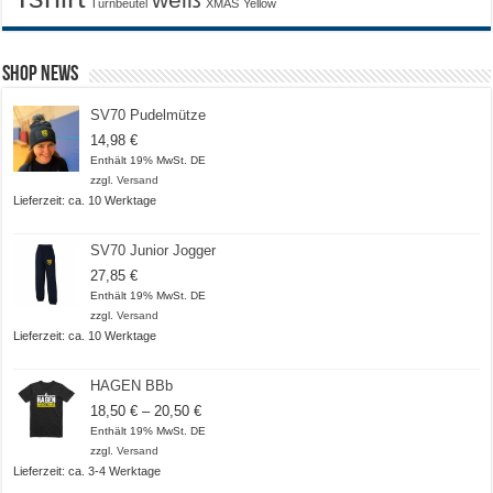
Turnbeutel
XMAS
Yellow
Shop News
SV70 Pudelmütze
14,98
€
Enthält 19% MwSt. DE
zzgl.
Versand
Lieferzeit: ca. 10 Werktage
SV70 Junior Jogger
27,85
€
Enthält 19% MwSt. DE
zzgl.
Versand
Lieferzeit: ca. 10 Werktage
HAGEN BBb
Preisspanne:
18,50
€
–
20,50
€
18,50 €
Enthält 19% MwSt. DE
bis
zzgl.
Versand
20,50 €
Lieferzeit: ca. 3-4 Werktage