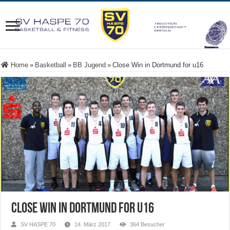
Home
»
Basketball
»
BB Jugend
»
Close Win in Dortmund for u16
Close Win in Dortmund for u16
SV HASPE 70
14. März 2017
364 Besucher