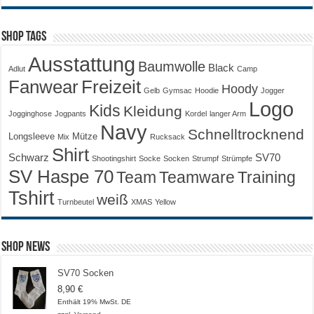
Shop Tags
Ausstattung
Baumwolle
Black
Adlut
Camp
Fanwear
Freizeit
Hoody
Gelb
Gymsac
Hoodie
Jogger
Logo
Kids
Kleidung
Jogginghose
Jogpants
Kordel
langer Arm
Navy
Schnelltrocknend
Longsleeve
Mütze
Mix
Rucksack
Shirt
Schwarz
SV70
Shootingshirt
Socke
Socken
Strumpf
Strümpfe
SV Haspe 70
Training
Team
Teamware
Tshirt
weiß
Turnbeutel
XMAS
Yellow
Shop News
SV70 Socken
8,90
€
Enthält 19% MwSt. DE