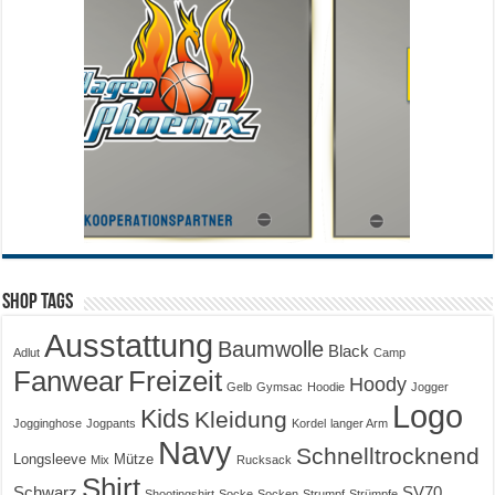
Shop Tags
Ausstattung
Baumwolle
Black
Adlut
Camp
Fanwear
Freizeit
Hoody
Gelb
Gymsac
Hoodie
Jogger
Logo
Kids
Kleidung
Jogginghose
Jogpants
Kordel
langer Arm
Navy
Schnelltrocknend
Longsleeve
Mütze
Mix
Rucksack
Shirt
Schwarz
SV70
Shootingshirt
Socke
Socken
Strumpf
Strümpfe