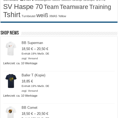
SV Haspe 70
Training
Team
Teamware
Tshirt
weiß
Turnbeutel
XMAS
Yellow
Shop News
BB Superman
Preisspanne:
18,50
€
–
20,50
€
18,50 €
Enthält 19% MwSt. DE
bis
zzgl.
Versand
20,50 €
Lieferzeit: ca. 10 Werktage
Baller T (Kopie)
18,85
€
Enthält 19% MwSt. DE
zzgl.
Versand
Lieferzeit: ca. 10 Werktage
BB Comet
Preisspanne:
18,50
€
–
20,50
€