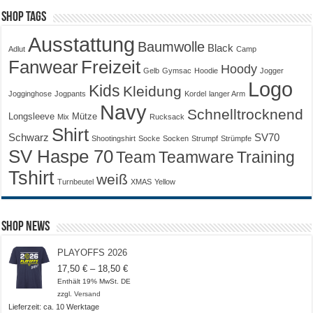
Shop Tags
Ausstattung
Baumwolle
Black
Adlut
Camp
Fanwear
Freizeit
Hoody
Gelb
Gymsac
Hoodie
Jogger
Logo
Kids
Kleidung
Jogginghose
Jogpants
Kordel
langer Arm
Navy
Schnelltrocknend
Longsleeve
Mütze
Mix
Rucksack
Shirt
Schwarz
SV70
Shootingshirt
Socke
Socken
Strumpf
Strümpfe
SV Haspe 70
Training
Team
Teamware
Tshirt
weiß
Turnbeutel
XMAS
Yellow
Shop News
PLAYOFFS 2026
Preisspanne:
17,50
€
–
18,50
€
17,50 €
Enthält 19% MwSt. DE
bis
zzgl.
Versand
18,50 €
Lieferzeit: ca. 10 Werktage