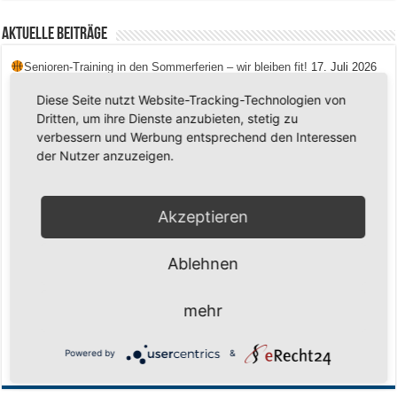
Aktuelle Beiträge
Senioren-Training in den Sommerferien – wir bleiben fit!
17. Juli 2026
Schuljahr geschafft – Sommerferien, wir kommen!
17. Juli 2026
Diese Seite nutzt Website-Tracking-Technologien von
Dritten, um ihre Dienste anzubieten, stetig zu
Team LOCO Germany wird Vize-Europameister 2026
9. Juli 2026
verbessern und Werbung entsprechend den Interessen
Reise nach Berlin – 4 Talente aus Hagener Vereinen mit dem WBV
der Nutzer anzuzeigen.
unterwegs
18. Juni 2026
Saison 2026/2027 Trainingszeiten Jugend
15. Mai 2026
Akzeptieren
Regionalliga-Meister SV Haspe 70
12. Mai 2026
Historischer Triumph in Langen: Ü45 krönt sich zum fünften Mal in Folge
Ablehnen
zum Deutschen Meister
11. Mai 2026
Zum Heimabschluss ein Ausrufezeichen
9. Mai 2026
mehr
Mission Titelverteidigung: LOCO Express greift nach dem fünften Titel in
Folge
6. Mai 2026
Powered by
&
Finale, Teil 2: Alle ins Hasper Ufo
6. Mai 2026