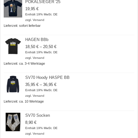
POKALSIEGER '25
19,95
€
Enthält 19% MwSt. DE
zzgl.
Versand
Lieferzeit: sofort lieferbar
HAGEN BBb
Preisspanne:
18,50
€
–
20,50
€
18,50 €
Enthält 19% MwSt. DE
bis
zzgl.
Versand
20,50 €
Lieferzeit: ca. 3-4 Werktage
SV70 Hoody HASPE BB
Preisspanne:
35,95
€
–
36,95
€
35,95 €
Enthält 19% MwSt. DE
bis
zzgl.
Versand
36,95 €
Lieferzeit: ca. 10 Werktage
SV70 Socken
8,90
€
Enthält 19% MwSt. DE
zzgl.
Versand