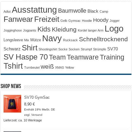
Ausstattung
Baumwolle
Black
Adlut
Camp
Fanwear
Freizeit
Hoody
Gelb
Gymsac
Hoodie
Jogger
Logo
Kids
Kleidung
Jogginghose
Jogpants
Kordel
langer Arm
Navy
Schnelltrocknend
Longsleeve
Mütze
Mix
Rucksack
Shirt
Schwarz
SV70
Shootingshirt
Socke
Socken
Strumpf
Strümpfe
SV Haspe 70
Training
Team
Teamware
Tshirt
weiß
Turnbeutel
XMAS
Yellow
Shop News
SV70 GymSac
8,90
€
Enthält 19% MwSt. DE
zzgl.
Versand
Lieferzeit: ca. 10 Werktage