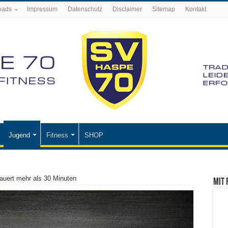
oads
Impressum
Datenschutz
Disclaimer
Sitemap
Kontakt
Jugend
Fitness
SHOP
dauert mehr als 30 Minuten
Mit 