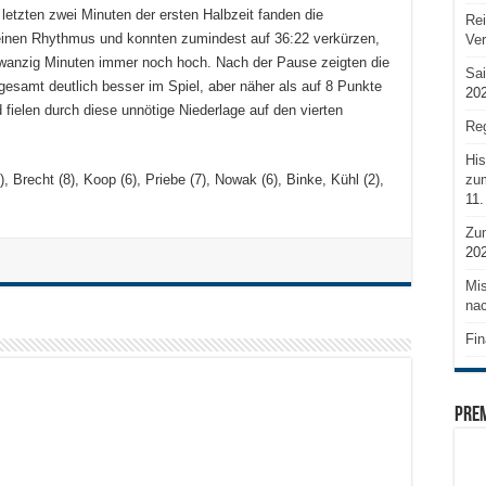
letzten zwei Minuten der ersten Halbzeit fanden die
Rei
einen Rhythmus und konnten zumindest auf 36:22 verkürzen,
Ve
 zwanzig Minuten immer noch hoch. Nach der Pause zeigten die
Sai
gesamt deutlich besser im Spiel, aber näher als auf 8 Punkte
20
fielen durch diese unnötige Niederlage auf den vierten
Reg
His
zum
), Brecht (8), Koop (6), Priebe (7), Nowak (6), Binke, Kühl (2),
11.
Zu
20
Mis
nac
Fin
PRE