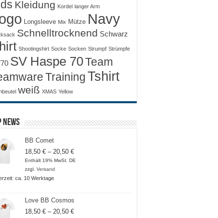
ids
Kleidung
Kordel
langer Arm
ogo
Navy
Longsleeve
Mütze
Mix
Schnelltrocknend
Schwarz
ksack
hirt
Shootingshirt
Socke
Socken
Strumpf
Strümpfe
SV Haspe 70
Team
70
Tshirt
Training
eamware
weiß
nbeutel
XMAS
Yellow
p News
BB Comet
Preisspanne:
18,50
€
–
20,50
€
18,50 €
Enthält 19% MwSt. DE
bis
zzgl.
Versand
20,50 €
ferzeit: ca. 10 Werktage
Love BB Cosmos
Preisspanne:
18,50
€
–
20,50
€