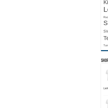
K
L
Ruc
S
SV
T
Tur
Sho
Lie