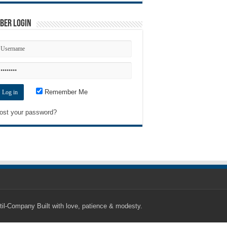
ber Login
Remember Me
ost your password?
til-Company
Built with love, patience & modesty.