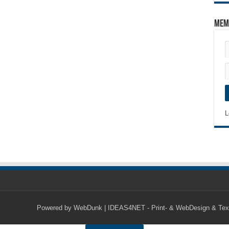
Mem
L
Powered by
WebDunk | IDEAS4NET - Print- & WebDesign & Tex