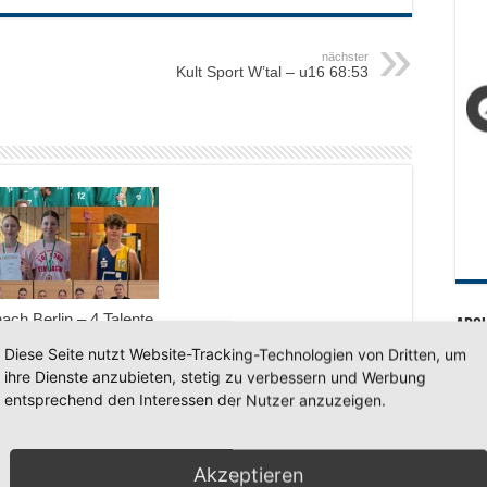
nächster
Kult Sport W’tal – u16 68:53
ach Berlin – 4 Talente
Arc
gener Vereinen mit
Diese Seite nutzt Website-Tracking-Technologien von Dritten, um
BV unterwegs
Arc
ihre Dienste anzubieten, stetig zu verbessern und Werbung
ni 2026
entsprechend den Interessen der Nutzer anzuzeigen.
SV 7
Akzeptieren