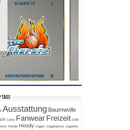
 Tags
Ausstattung
Baumwolle
ut
Fanwear
Freizeit
ack
Camp
Gelb
Hoody
msac
Hoodie
Jogger
Jogginghose
Jogpants