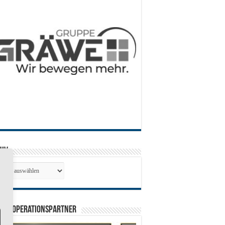
hiv
hiv
0 Kooperationspartner