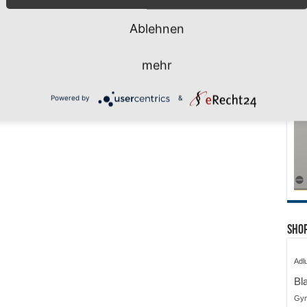
Ablehnen
mehr
Powered by
&
Shop
Adl
Bl
Gy