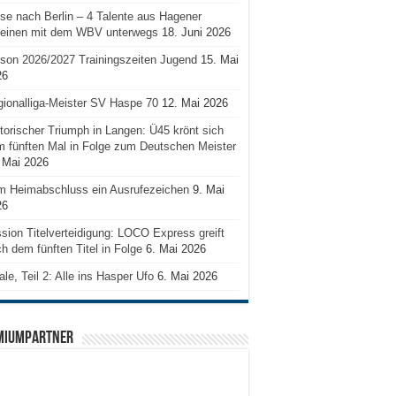
se nach Berlin – 4 Talente aus Hagener
reinen mit dem WBV unterwegs
18. Juni 2026
son 2026/2027 Trainingszeiten Jugend
15. Mai
26
ionalliga-Meister SV Haspe 70
12. Mai 2026
torischer Triumph in Langen: Ü45 krönt sich
 fünften Mal in Folge zum Deutschen Meister
 Mai 2026
m Heimabschluss ein Ausrufezeichen
9. Mai
26
sion Titelverteidigung: LOCO Express greift
h dem fünften Titel in Folge
6. Mai 2026
ale, Teil 2: Alle ins Hasper Ufo
6. Mai 2026
MIUMPARTNER