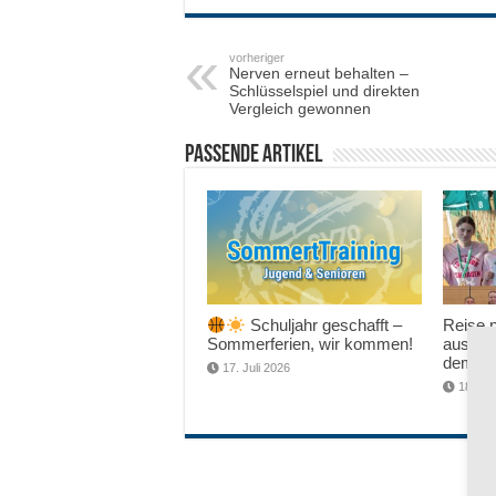
vorheriger
Nerven erneut behalten –
Schlüsselspiel und direkten
Vergleich gewonnen
Passende Artikel
Schuljahr geschafft –
Reise n
Sommerferien, wir kommen!
aus Ha
dem W
17. Juli 2026
18. Ju