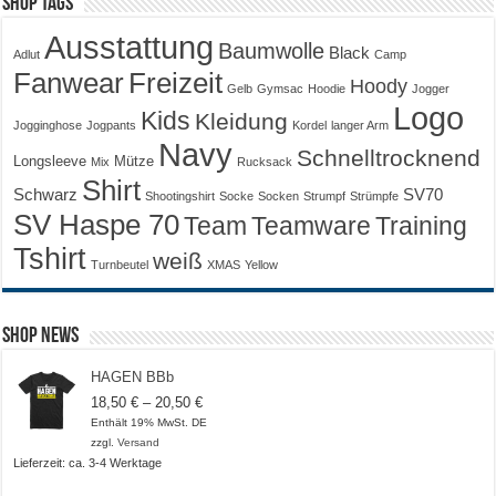
Shop Tags
Ausstattung
Baumwolle
Black
Adlut
Camp
Fanwear
Freizeit
Hoody
Gelb
Gymsac
Hoodie
Jogger
Logo
Kids
Kleidung
Jogginghose
Jogpants
Kordel
langer Arm
Navy
Schnelltrocknend
Longsleeve
Mütze
Mix
Rucksack
Shirt
Schwarz
SV70
Shootingshirt
Socke
Socken
Strumpf
Strümpfe
SV Haspe 70
Training
Team
Teamware
Tshirt
weiß
Turnbeutel
XMAS
Yellow
Shop News
HAGEN BBb
Preisspanne:
18,50
€
–
20,50
€
18,50 €
Enthält 19% MwSt. DE
bis
zzgl.
Versand
20,50 €
Lieferzeit: ca. 3-4 Werktage