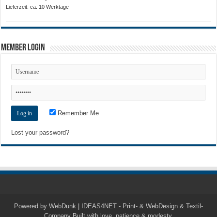
Lieferzeit: ca. 10 Werktage
Member Login
Remember Me
Lost your password?
Powered by
WebDunk | IDEAS4NET - Print- & WebDesign & Textil-
Company
Built with love, patience & modesty.