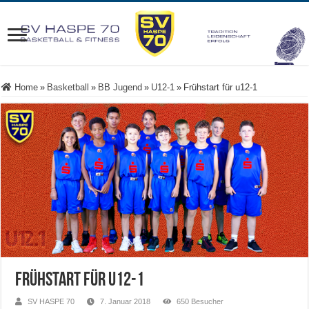
Home
»
Basketball
»
BB Jugend
»
U12-1
»
Frühstart für u12-1
Frühstart für u12-1
SV HASPE 70
7. Januar 2018
650 Besucher