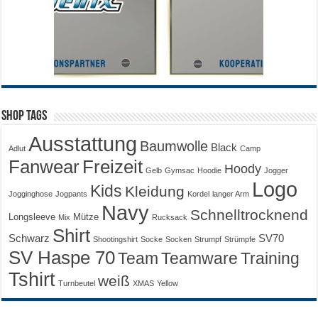
Shop Tags
Ausstattung
Baumwolle
Black
Adlut
Camp
Fanwear
Freizeit
Hoody
Gelb
Gymsac
Hoodie
Jogger
Logo
Kids
Kleidung
Jogginghose
Jogpants
Kordel
langer Arm
Navy
Schnelltrocknend
Longsleeve
Mütze
Mix
Rucksack
Shirt
Schwarz
SV70
Shootingshirt
Socke
Socken
Strumpf
Strümpfe
SV Haspe 70
Training
Team
Teamware
Tshirt
weiß
Turnbeutel
XMAS
Yellow