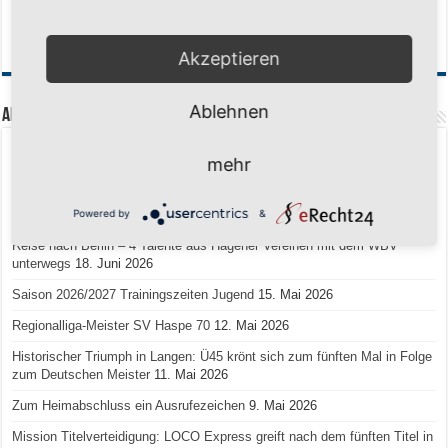
Akzeptieren
Ablehnen
Aktuelle Beiträge
Senioren-Training in den Sommerferien – wir bleiben fit!
17. Juli 2026
mehr
Schuljahr geschafft – Sommerferien, wir kommen!
17. Juli 2026
Powered by
&
Team LOCO Germany wird Vize-Europameister 2026
9. Juli 2026
Reise nach Berlin – 4 Talente aus Hagener Vereinen mit dem WBV
unterwegs
18. Juni 2026
Saison 2026/2027 Trainingszeiten Jugend
15. Mai 2026
Regionalliga-Meister SV Haspe 70
12. Mai 2026
Historischer Triumph in Langen: Ü45 krönt sich zum fünften Mal in Folge
zum Deutschen Meister
11. Mai 2026
Zum Heimabschluss ein Ausrufezeichen
9. Mai 2026
Mission Titelverteidigung: LOCO Express greift nach dem fünften Titel in