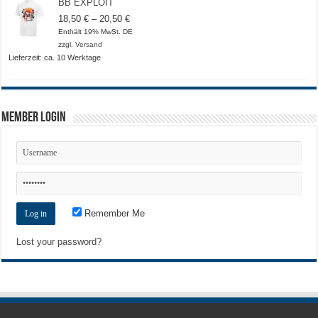
BB EXPLOIT
Preisspanne:
18,50
€
–
20,50
€
18,50 €
Enthält 19% MwSt. DE
bis
zzgl.
Versand
20,50 €
Lieferzeit: ca. 10 Werktage
Member Login
Remember Me
Lost your password?