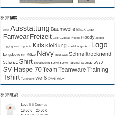
Shop Tags
Ausstattung
Baumwolle
Black
Adlut
Camp
Fanwear
Freizeit
Hoody
Gelb
Gymsac
Hoodie
Jogger
Logo
Kids
Kleidung
Jogginghose
Jogpants
Kordel
langer Arm
Navy
Schnelltrocknend
Longsleeve
Mütze
Mix
Rucksack
Shirt
Schwarz
SV70
Shootingshirt
Socke
Socken
Strumpf
Strümpfe
SV Haspe 70
Training
Team
Teamware
Tshirt
weiß
Turnbeutel
XMAS
Yellow
Shop News
Love BB Cosmos
Preisspanne:
18,50
€
–
20,50
€
18,50 €