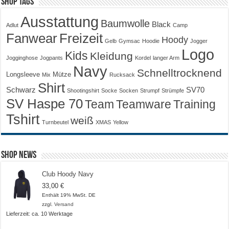
Shop Tags
Ausstattung
Baumwolle
Black
Adlut
Camp
Fanwear
Freizeit
Hoody
Gelb
Gymsac
Hoodie
Jogger
Logo
Kids
Kleidung
Jogginghose
Jogpants
Kordel
langer Arm
Navy
Schnelltrocknend
Longsleeve
Mütze
Mix
Rucksack
Shirt
Schwarz
SV70
Shootingshirt
Socke
Socken
Strumpf
Strümpfe
SV Haspe 70
Training
Team
Teamware
Tshirt
weiß
Turnbeutel
XMAS
Yellow
Shop News
Club Hoody Navy
33,00
€
Enthält 19% MwSt. DE
zzgl.
Versand
Lieferzeit: ca. 10 Werktage