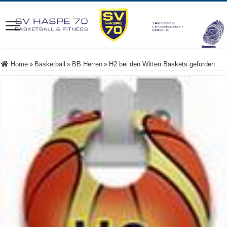
Home
»
Basketball
»
BB Herren
»
H2 bei den Witten Baskets gefordert