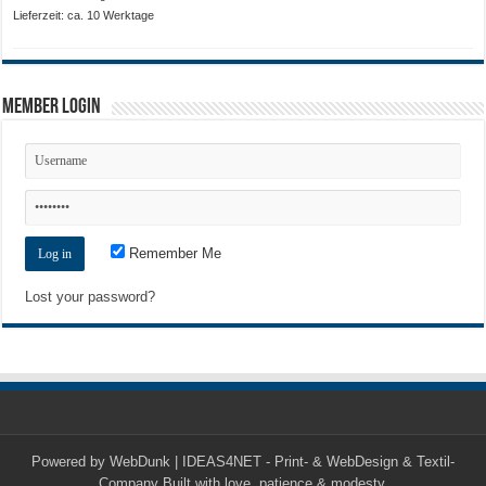
21,00 €
Lieferzeit: ca. 10 Werktage
Member Login
Remember Me
Lost your password?
Powered by
WebDunk | IDEAS4NET - Print- & WebDesign & Textil-
Company
Built with love, patience & modesty.