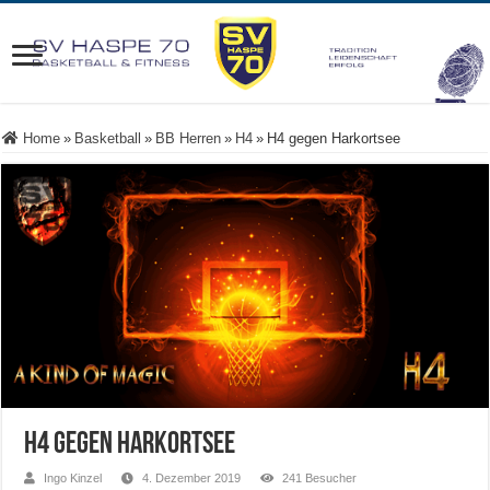
Home
»
Basketball
»
BB Herren
»
H4
»
H4 gegen Harkortsee
H4 gegen Harkortsee
Ingo Kinzel
4. Dezember 2019
241 Besucher