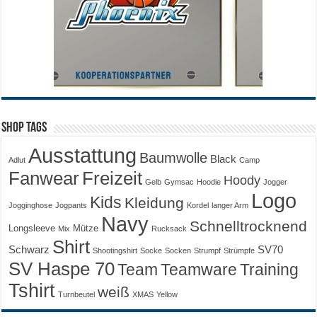
Shop Tags
Ausstattung
Baumwolle
Black
Adlut
Camp
Fanwear
Freizeit
Hoody
Gelb
Gymsac
Hoodie
Jogger
Logo
Kids
Kleidung
Jogginghose
Jogpants
Kordel
langer Arm
Navy
Schnelltrocknend
Longsleeve
Mütze
Mix
Rucksack
Shirt
Schwarz
SV70
Shootingshirt
Socke
Socken
Strumpf
Strümpfe
SV Haspe 70
Training
Team
Teamware
Tshirt
weiß
Turnbeutel
XMAS
Yellow