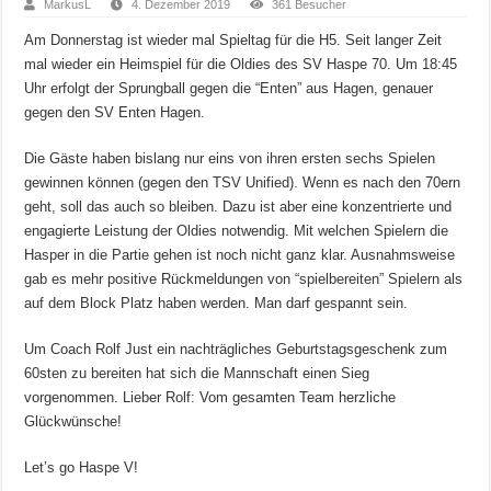
MarkusL
4. Dezember 2019
361 Besucher
Am Donnerstag ist wieder mal Spieltag für die H5. Seit langer Zeit
mal wieder ein Heimspiel für die Oldies des SV Haspe 70. Um 18:45
Uhr erfolgt der Sprungball gegen die “Enten” aus Hagen, genauer
gegen den SV Enten Hagen.
Die Gäste haben bislang nur eins von ihren ersten sechs Spielen
gewinnen können (gegen den TSV Unified). Wenn es nach den 70ern
geht, soll das auch so bleiben. Dazu ist aber eine konzentrierte und
engagierte Leistung der Oldies notwendig. Mit welchen Spielern die
Hasper in die Partie gehen ist noch nicht ganz klar. Ausnahmsweise
gab es mehr positive Rückmeldungen von “spielbereiten” Spielern als
auf dem Block Platz haben werden. Man darf gespannt sein.
Um Coach Rolf Just ein nachträgliches Geburtstagsgeschenk zum
60sten zu bereiten hat sich die Mannschaft einen Sieg
vorgenommen. Lieber Rolf: Vom gesamten Team herzliche
Glückwünsche!
Let’s go Haspe V!