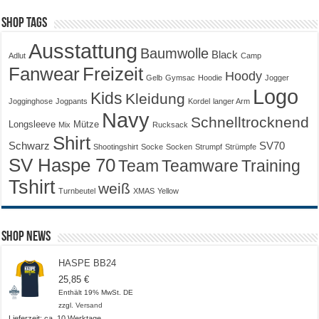
Shop Tags
Ausstattung
Baumwolle
Black
Adlut
Camp
Fanwear
Freizeit
Hoody
Gelb
Gymsac
Hoodie
Jogger
Logo
Kids
Kleidung
Jogginghose
Jogpants
Kordel
langer Arm
Navy
Schnelltrocknend
Longsleeve
Mütze
Mix
Rucksack
Shirt
Schwarz
SV70
Shootingshirt
Socke
Socken
Strumpf
Strümpfe
SV Haspe 70
Training
Team
Teamware
Tshirt
weiß
Turnbeutel
XMAS
Yellow
Shop News
HASPE BB24
25,85
€
Enthält 19% MwSt. DE
zzgl.
Versand
Lieferzeit: ca. 10 Werktage