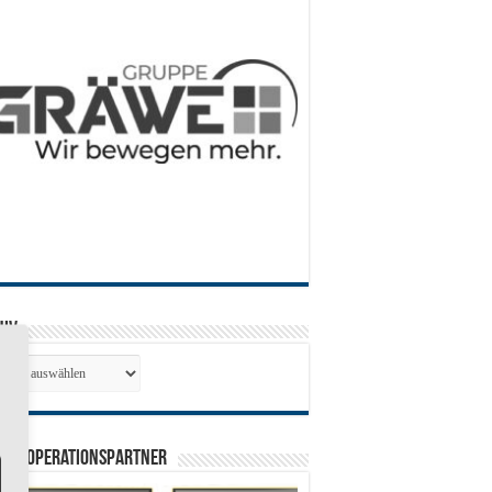
hiv
hiv
0 Kooperationspartner