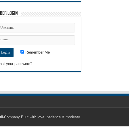
ber Login
Remember Me
ost your password?
til-Company
Built with love, patience & modesty.