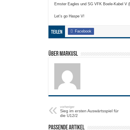
Emster Eagles und SG VFK Boele-Kabel V (be
Let’s go Haspe V!
Facebook
Teilen
Über MarkusL
vorheriger
Sieg im ersten Auswärtsspiel für
die U12/2
Passende Artikel