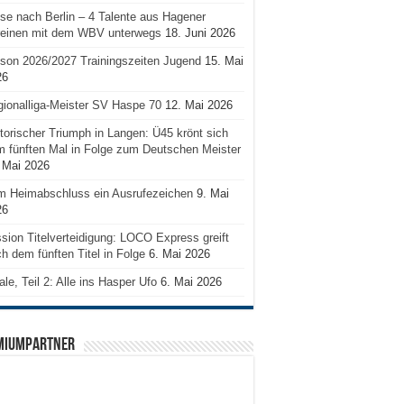
se nach Berlin – 4 Talente aus Hagener
reinen mit dem WBV unterwegs
18. Juni 2026
son 2026/2027 Trainingszeiten Jugend
15. Mai
26
ionalliga-Meister SV Haspe 70
12. Mai 2026
torischer Triumph in Langen: Ü45 krönt sich
 fünften Mal in Folge zum Deutschen Meister
 Mai 2026
m Heimabschluss ein Ausrufezeichen
9. Mai
26
sion Titelverteidigung: LOCO Express greift
h dem fünften Titel in Folge
6. Mai 2026
ale, Teil 2: Alle ins Hasper Ufo
6. Mai 2026
MIUMPARTNER