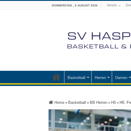
Verein
Do
DONNERSTAG , 6 AUGUST 2026
Basketball
Herren
Damen
Home
»
Basketball
»
BB Herren
»
H5
»
H5: Fr