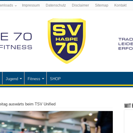
wnloads
Impressum
Datenschutz
Disclaimer
Sitemap
Kontakt
Jugend
Fitness
SHOP
eitag auswärts beim TSV Unified
Mit 