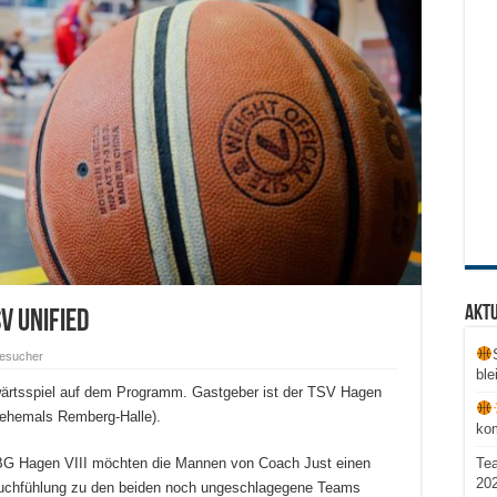
Aktu
V Unified
esucher
ble
wärtsspiel auf dem Programm. Gastgeber ist der TSV Hagen
(ehemals Remberg-Halle).
ko
Te
BG Hagen VIII möchten die Mannen von Coach Just einen
20
e Tuchfühlung zu den beiden noch ungeschlagegene Teams