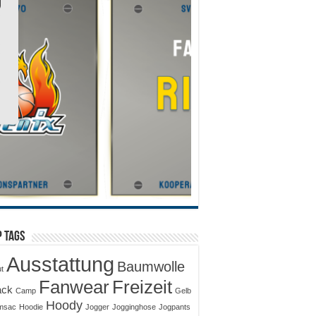
 Tags
Ausstattung
Baumwolle
ut
Fanwear
Freizeit
ack
Camp
Gelb
Hoody
msac
Hoodie
Jogger
Jogginghose
Jogpants