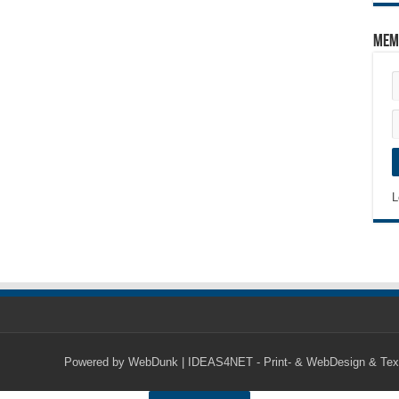
Mem
L
Powered by
WebDunk | IDEAS4NET - Print- & WebDesign & Tex