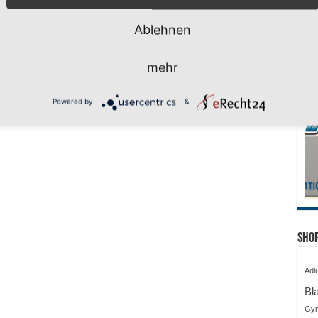
Ablehnen
mehr
Powered by
&
Shop
Adl
Bl
Gy