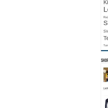
K
L
Ruc
S
SV
T
Tur
Sho
Lie