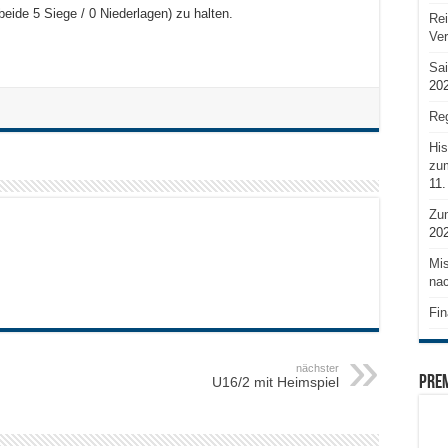
ide 5 Siege / 0 Niederlagen) zu halten.
Rei
Ve
Sai
20
Reg
His
zum
11.
Zu
20
Mis
nac
Fin
nächster
PRE
U16/2 mit Heimspiel