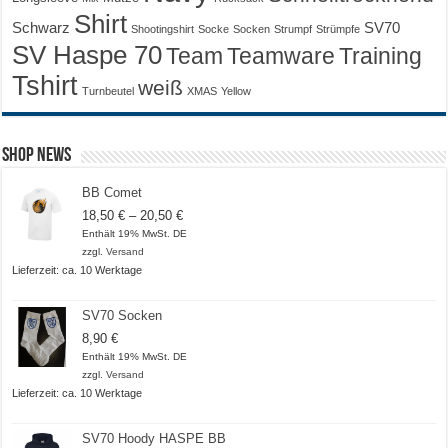
Shirt
Schwarz
SV70
Shootingshirt
Socke
Socken
Strumpf
Strümpfe
SV Haspe 70
Training
Team
Teamware
Tshirt
weiß
Turnbeutel
XMAS
Yellow
Shop News
BB Comet
Preisspanne:
18,50
€
–
20,50
€
18,50 €
Enthält 19% MwSt. DE
bis
zzgl.
Versand
20,50 €
Lieferzeit: ca. 10 Werktage
SV70 Socken
8,90
€
Enthält 19% MwSt. DE
zzgl.
Versand
Lieferzeit: ca. 10 Werktage
SV70 Hoody HASPE BB