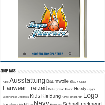
Shop Tags
Ausstattung
Baumwolle
Black
Adlut
Camp
Fanwear
Freizeit
Hoody
Gelb
Gymsac
Hoodie
Jogger
Logo
Kids
Kleidung
Jogginghose
Jogpants
Kordel
langer Arm
Navy
Schnelltrocknend
Longsleeve
Mütze
Mix
Rucksack