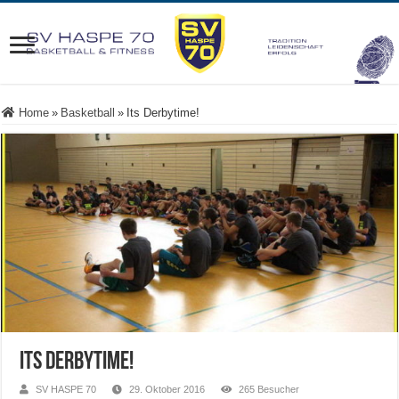
Home
»
Basketball
»
Its Derbytime!
Its Derbytime!
SV HASPE 70
29. Oktober 2016
265 Besucher