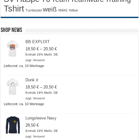
Tshirt
weiß
Turnbeutel
XMAS
Yellow
Shop News
BB EXPLOIT
Preisspanne:
18,50
€
–
20,50
€
18,50 €
Enthält 19% MwSt. DE
bis
zzgl.
Versand
20,50 €
Lieferzeit: ca. 10 Werktage
Dunk it
Preisspanne:
18,50
€
–
20,50
€
18,50 €
Enthält 19% MwSt. DE
bis
zzgl.
Versand
20,50 €
Lieferzeit: ca. 10 Werktage
Longsleeve Navy
28,50
€
Enthält 19% MwSt. DE
zzgl.
Versand