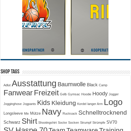
Shop Tags
Ausstattung
Baumwolle
Black
Adlut
Camp
Fanwear
Freizeit
Hoody
Gelb
Gymsac
Hoodie
Jogger
Logo
Kids
Kleidung
Jogginghose
Jogpants
Kordel
langer Arm
Navy
Schnelltrocknend
Longsleeve
Mütze
Mix
Rucksack
Shirt
Schwarz
SV70
Shootingshirt
Socke
Socken
Strumpf
Strümpfe
SV Haspe 70
Training
Team
Teamware