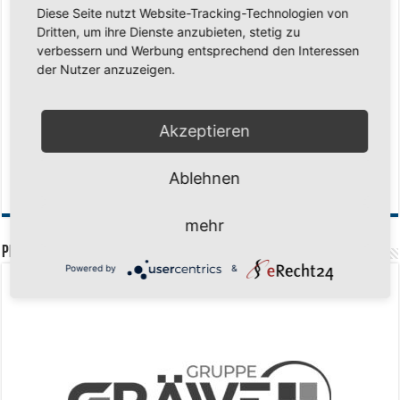
Diese Seite nutzt Website-Tracking-Technologien von
Saison 2026/2027 Trainingszeiten Jugend
15. Mai 2026
Dritten, um ihre Dienste anzubieten, stetig zu
Regionalliga-Meister SV Haspe 70
12. Mai 2026
verbessern und Werbung entsprechend den Interessen
der Nutzer anzuzeigen.
Historischer Triumph in Langen: Ü45 krönt sich zum fünften Mal in Folge
zum Deutschen Meister
11. Mai 2026
Zum Heimabschluss ein Ausrufezeichen
9. Mai 2026
Akzeptieren
Mission Titelverteidigung: LOCO Express greift nach dem fünften Titel in
Folge
6. Mai 2026
Ablehnen
Finale, Teil 2: Alle ins Hasper Ufo
6. Mai 2026
mehr
PREMIUMPARTNER
Powered by
&