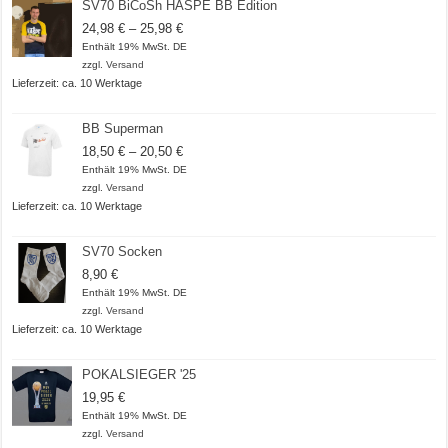
SV70 BiCoSh HASPE BB Edition
Preisspanne:
24,98
€
–
25,98
€
24,98 €
Enthält 19% MwSt. DE
bis
zzgl.
Versand
25,98 €
Lieferzeit: ca. 10 Werktage
BB Superman
Preisspanne:
18,50
€
–
20,50
€
18,50 €
Enthält 19% MwSt. DE
bis
zzgl.
Versand
20,50 €
Lieferzeit: ca. 10 Werktage
SV70 Socken
8,90
€
Enthält 19% MwSt. DE
zzgl.
Versand
Lieferzeit: ca. 10 Werktage
POKALSIEGER '25
19,95
€
Enthält 19% MwSt. DE
zzgl.
Versand