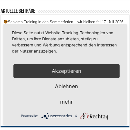
Aktuelle Beiträge
Senioren-Training in den Sommerferien – wir bleiben fit!
17. Juli 2026
Schuljahr geschafft – Sommerferien, wir kommen!
17. Juli 2026
Diese Seite nutzt Website-Tracking-Technologien von
Dritten, um ihre Dienste anzubieten, stetig zu
Team LOCO Germany wird Vize-Europameister 2026
9. Juli 2026
verbessern und Werbung entsprechend den Interessen
Reise nach Berlin – 4 Talente aus Hagener Vereinen mit dem WBV
der Nutzer anzuzeigen.
unterwegs
18. Juni 2026
Saison 2026/2027 Trainingszeiten Jugend
15. Mai 2026
Akzeptieren
Regionalliga-Meister SV Haspe 70
12. Mai 2026
Historischer Triumph in Langen: Ü45 krönt sich zum fünften Mal in Folge
Ablehnen
zum Deutschen Meister
11. Mai 2026
Zum Heimabschluss ein Ausrufezeichen
9. Mai 2026
mehr
Mission Titelverteidigung: LOCO Express greift nach dem fünften Titel in
Folge
6. Mai 2026
Powered by
&
Finale, Teil 2: Alle ins Hasper Ufo
6. Mai 2026