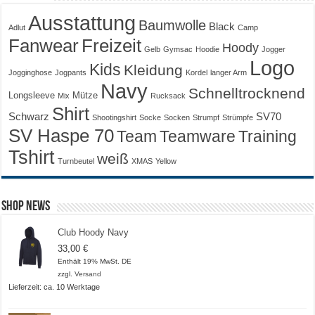
Ausstattung
Baumwolle
Black
Adlut
Camp
Fanwear
Freizeit
Hoody
Gelb
Gymsac
Hoodie
Jogger
Logo
Kids
Kleidung
Jogginghose
Jogpants
Kordel
langer Arm
Navy
Schnelltrocknend
Longsleeve
Mütze
Mix
Rucksack
Shirt
Schwarz
SV70
Shootingshirt
Socke
Socken
Strumpf
Strümpfe
SV Haspe 70
Training
Team
Teamware
Tshirt
weiß
Turnbeutel
XMAS
Yellow
Shop News
Club Hoody Navy
33,00
€
Enthält 19% MwSt. DE
zzgl.
Versand
Lieferzeit: ca. 10 Werktage