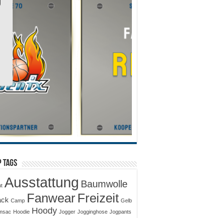
 Tags
Ausstattung
Baumwolle
ut
Fanwear
Freizeit
ack
Camp
Gelb
Hoody
msac
Hoodie
Jogger
Jogginghose
Jogpants