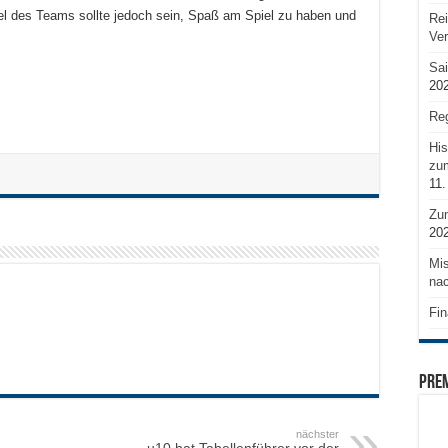
Ziel des Teams sollte jedoch sein, Spaß am Spiel zu haben und
Rei
Ve
Sai
20
Reg
His
zum
11.
Zu
20
Mis
nac
Fin
PRE
nächster
u10 hat Tabellenführer vor der