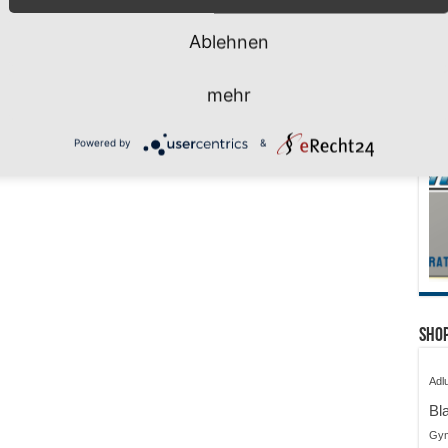
Ablehnen
mehr
Powered by
&
Shop
Adl
Bl
Gy