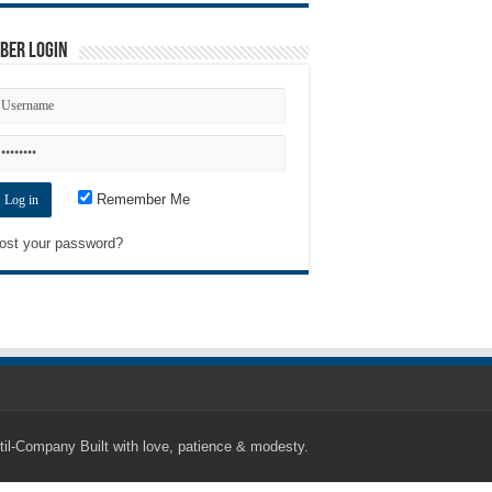
ber Login
Remember Me
ost your password?
til-Company
Built with love, patience & modesty.