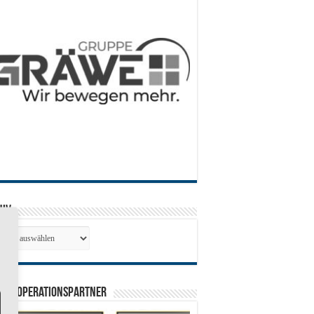
hiv
hiv
0 Kooperationspartner