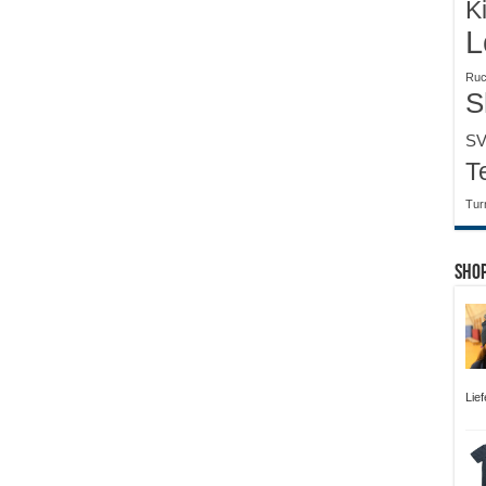
K
L
Ruc
S
SV
T
Tur
Sho
Lie