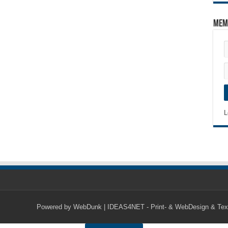
Mem
L
Powered by
WebDunk | IDEAS4NET - Print- & WebDesign & Tex