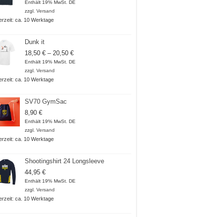
18,50 €
Enthält 19% MwSt. DE
bis
zzgl.
Versand
21,00 €
ferzeit: ca. 10 Werktage
Dunk it
Preisspanne:
18,50
€
–
20,50
€
18,50 €
Enthält 19% MwSt. DE
bis
zzgl.
Versand
20,50 €
ferzeit: ca. 10 Werktage
SV70 GymSac
8,90
€
Enthält 19% MwSt. DE
zzgl.
Versand
ferzeit: ca. 10 Werktage
Shootingshirt 24 Longsleeve
44,95
€
Enthält 19% MwSt. DE
zzgl.
Versand
ferzeit: ca. 10 Werktage