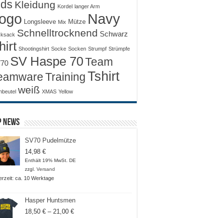
ids
Kleidung
Kordel
langer Arm
ogo
Navy
Longsleeve
Mütze
Mix
Schnelltrocknend
Schwarz
ksack
hirt
Shootingshirt
Socke
Socken
Strumpf
Strümpfe
SV Haspe 70
Team
70
Tshirt
Training
eamware
weiß
nbeutel
XMAS
Yellow
p News
SV70 Pudelmütze
14,98
€
Enthält 19% MwSt. DE
zzgl.
Versand
ferzeit: ca. 10 Werktage
Hasper Huntsmen
Preisspanne:
18,50
€
–
21,00
€