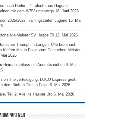
se nach Berlin – 4 Talente aus Hagener
reinen mit dem WBV unterwegs
18. Juni 2026
son 2026/2027 Trainingszeiten Jugend
15. Mai
26
ionalliga-Meister SV Haspe 70
12. Mai 2026
torischer Triumph in Langen: Ü45 krönt sich
 fünften Mal in Folge zum Deutschen Meister
 Mai 2026
m Heimabschluss ein Ausrufezeichen
9. Mai
26
sion Titelverteidigung: LOCO Express greift
h dem fünften Titel in Folge
6. Mai 2026
ale, Teil 2: Alle ins Hasper Ufo
6. Mai 2026
MIUMPARTNER