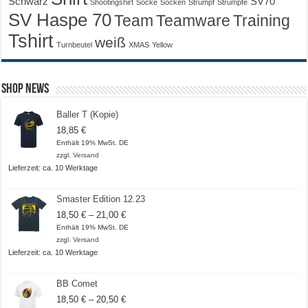
Schwarz
SV70
Shootingshirt
Socke
Socken
Strumpf
Strümpfe
SV Haspe 70
Training
Team
Teamware
Tshirt
weiß
Turnbeutel
XMAS
Yellow
Shop News
Baller T (Kopie)
18,85
€
Enthält 19% MwSt. DE
zzgl.
Versand
Lieferzeit: ca. 10 Werktage
Smaster Edition 12.23
Preisspanne:
18,50
€
–
21,00
€
18,50 €
Enthält 19% MwSt. DE
bis
zzgl.
Versand
21,00 €
Lieferzeit: ca. 10 Werktage
BB Comet
Preisspanne:
18,50
€
–
20,50
€