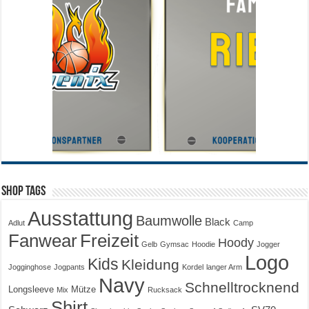
Shop Tags
Ausstattung
Baumwolle
Black
Adlut
Camp
Fanwear
Freizeit
Hoody
Gelb
Gymsac
Hoodie
Jogger
Logo
Kids
Kleidung
Jogginghose
Jogpants
Kordel
langer Arm
Navy
Schnelltrocknend
Longsleeve
Mütze
Mix
Rucksack
Shirt