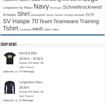
Navy
Schnelltrocknend
Longsleeve
Mütze
Mix
Rucksack
Shirt
Schwarz
SV70
Shootingshirt
Socke
Socken
Strumpf
Strümpfe
SV Haspe 70
Training
Team
Teamware
Tshirt
weiß
Turnbeutel
XMAS
Yellow
Shop News
HAGEN BBb
Preisspanne:
18,50
€
–
20,50
€
18,50 €
Enthält 19% MwSt. DE
bis
zzgl.
Versand
20,50 €
Lieferzeit: ca. 3-4 Werktage
Longsleeve Navy
28,50
€
Enthält 19% MwSt. DE
zzgl.
Versand
Lieferzeit: ca. 10 Werktage