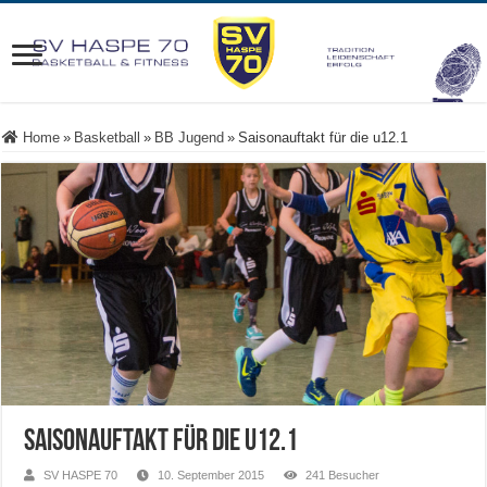
Home
»
Basketball
»
BB Jugend
»
Saisonauftakt für die u12.1
Saisonauftakt für die u12.1
SV HASPE 70
10. September 2015
241 Besucher