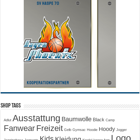
Shop Tags
Ausstattung
Baumwolle
Black
Adlut
Camp
Fanwear
Freizeit
Hoody
Gelb
Gymsac
Hoodie
Jogger
Logo
Kids
Kleidung
Jogginghose
Jogpants
Kordel
langer Arm