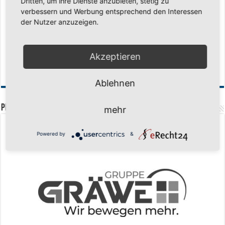
Dritten, um ihre Dienste anzubieten, stetig zu
Historischer Triumph in Langen: Ü45 krönt sich zum fünften Mal in Folge
verbessern und Werbung entsprechend den Interessen
zum Deutschen Meister
11. Mai 2026
der Nutzer anzuzeigen.
Zum Heimabschluss ein Ausrufezeichen
9. Mai 2026
Mission Titelverteidigung: LOCO Express greift nach dem fünften Titel in
Akzeptieren
Folge
6. Mai 2026
Finale, Teil 2: Alle ins Hasper Ufo
6. Mai 2026
Ablehnen
PREMIUMPARTNER
mehr
Powered by
&