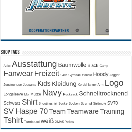
Shop Tags
Ausstattung
Baumwolle
Black
Adlut
Camp
Fanwear
Freizeit
Hoody
Gelb
Gymsac
Hoodie
Jogger
Logo
Kids
Kleidung
Jogginghose
Jogpants
Kordel
langer Arm
Navy
Schnelltrocknend
Longsleeve
Mütze
Mix
Rucksack
Shirt
Schwarz
SV70
Shootingshirt
Socke
Socken
Strumpf
Strümpfe
SV Haspe 70
Training
Team
Teamware
Tshirt
weiß
Turnbeutel
XMAS
Yellow