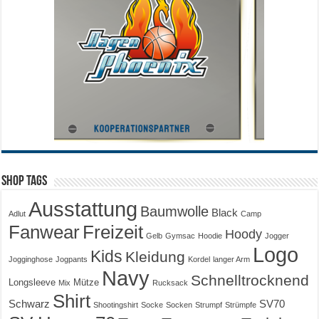
Shop Tags
Ausstattung
Baumwolle
Black
Adlut
Camp
Fanwear
Freizeit
Hoody
Gelb
Gymsac
Hoodie
Jogger
Logo
Kids
Kleidung
Jogginghose
Jogpants
Kordel
langer Arm
Navy
Schnelltrocknend
Longsleeve
Mütze
Mix
Rucksack
Shirt
Schwarz
SV70
Shootingshirt
Socke
Socken
Strumpf
Strümpfe