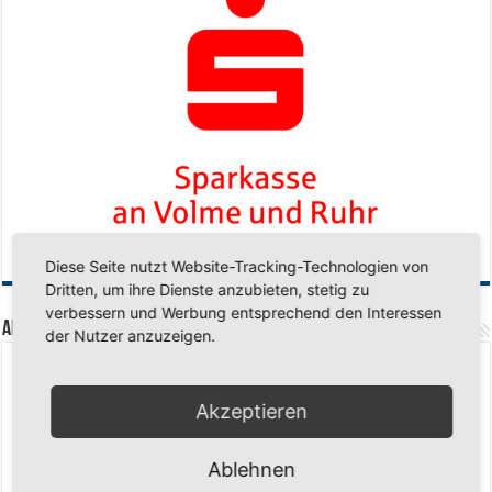
Diese Seite nutzt Website-Tracking-Technologien von
Dritten, um ihre Dienste anzubieten, stetig zu
verbessern und Werbung entsprechend den Interessen
Aktuelle Beiträge
der Nutzer anzuzeigen.
Senioren-Training in den Sommerferien – wir bleiben fit!
17. Juli 2026
Schuljahr geschafft – Sommerferien, wir kommen!
17. Juli 2026
Akzeptieren
Team LOCO Germany wird Vize-Europameister 2026
9. Juli 2026
Ablehnen
Reise nach Berlin – 4 Talente aus Hagener Vereinen mit dem WBV
unterwegs
18. Juni 2026