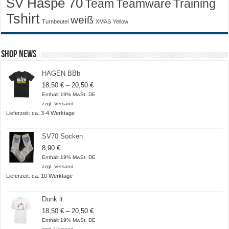
SV Haspe 70
Training
Team
Teamware
Tshirt
weiß
Turnbeutel
XMAS
Yellow
Shop News
HAGEN BBb
Preisspanne:
18,50
€
–
20,50
€
18,50 €
Enthält 19% MwSt. DE
bis
zzgl.
Versand
20,50 €
Lieferzeit: ca. 3-4 Werktage
SV70 Socken
8,90
€
Enthält 19% MwSt. DE
zzgl.
Versand
Lieferzeit: ca. 10 Werktage
Dunk it
Preisspanne:
18,50
€
–
20,50
€
18,50 €
Enthält 19% MwSt. DE
bis