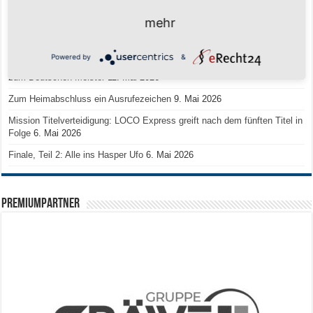
mehr
Saison 2026/2027 Trainingszeiten Jugend
15. Mai 2026
Regionalliga-Meister SV Haspe 70
12. Mai 2026
Powered by
&
Historischer Triumph in Langen: Ü45 krönt sich zum fünften Mal in Folge
zum Deutschen Meister
11. Mai 2026
Zum Heimabschluss ein Ausrufezeichen
9. Mai 2026
Mission Titelverteidigung: LOCO Express greift nach dem fünften Titel in
Folge
6. Mai 2026
Finale, Teil 2: Alle ins Hasper Ufo
6. Mai 2026
PREMIUMPARTNER