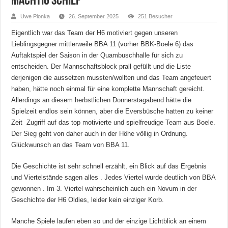
mächtig schief
Uwe Plonka
26. September 2025
251 Besucher
Eigentlich war das Team der H6 motiviert gegen unseren
Lieblingsgegner mittlerweile BBA 11 (vorher BBK-Boele 6) das
Auftaktspiel der Saison in der Quambuschhalle für sich zu
entscheiden. Der Mannschaftsblock prall gefüllt und die Liste
derjenigen die aussetzen mussten/wollten und das Team angefeuert
haben, hätte noch einmal für eine komplette Mannschaft gereicht.
Allerdings an diesem herbstlichen Donnerstagabend hätte die
Spielzeit endlos sein können, aber die Eversbüsche hatten zu keiner
Zeit Zugriff auf das top motivierte und spielfreudige Team aus Boele.
Der Sieg geht von daher auch in der Höhe völlig in Ordnung.
Glückwunsch an das Team von BBA 11.
Die Geschichte ist sehr schnell erzählt, ein Blick auf das Ergebnis
und Viertelstände sagen alles . Jedes Viertel wurde deutlich von BBA
gewonnen . Im 3. Viertel wahrscheinlich auch ein Novum in der
Geschichte der H6 Oldies, leider kein einziger Korb.
Manche Spiele laufen eben so und der einzige Lichtblick an einem